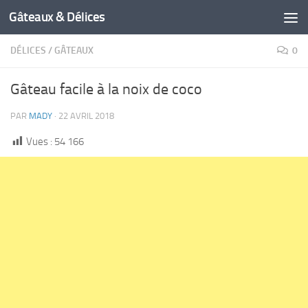
Gâteaux & Délices
DÉLICES
/
GÂTEAUX
0
Gâteau facile à la noix de coco
PAR
MADY
·
22 AVRIL 2018
Vues :
54 166