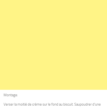
Montage:
Verser la moitié de crème sur le fond au biscuit. Saupoudrer d’une