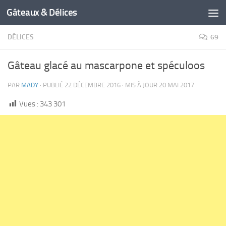
Gâteaux & Délices
DÉLICES
69
Gâteau glacé au mascarpone et spéculoos
PAR
MADY
· PUBLIÉ
22 DÉCEMBRE 2016
· MIS À JOUR
20 MAI 2017
Vues :
343 301