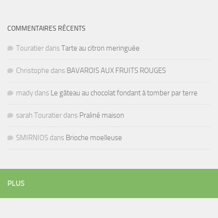
COMMENTAIRES RÉCENTS
Touratier
dans
Tarte au citron meringuée
Christophe
dans
BAVAROIS AUX FRUITS ROUGES
mady
dans
Le gâteau au chocolat fondant à tomber par terre
sarah Touratier
dans
Praliné maison
SMIRNIOS
dans
Brioche moelleuse
PLUS