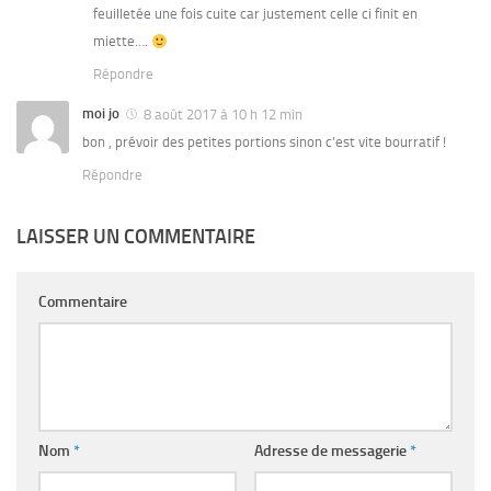
feuilletée une fois cuite car justement celle ci finit en
miette….
Répondre
moi jo
8 août 2017 à 10 h 12 min
bon , prévoir des petites portions sinon c’est vite bourratif !
Répondre
LAISSER UN COMMENTAIRE
Commentaire
Nom
*
Adresse de messagerie
*