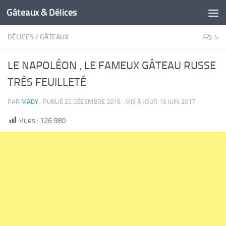
Gâteaux & Délices
DÉLICES
/
GÂTEAUX
5
LE NAPOLÉON , LE FAMEUX GÂTEAU RUSSE
TRÈS FEUILLETÉ
PAR
MADY
· PUBLIÉ
22 DÉCEMBRE 2016
· MIS À JOUR
13 JUIN 2017
Vues :
126 980