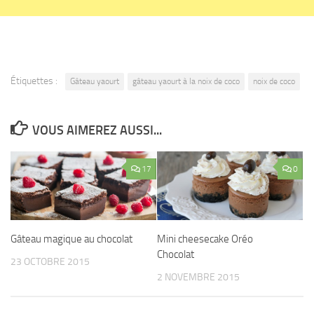
Étiquettes :
Gâteau yaourt
gâteau yaourt à la noix de coco
noix de coco
VOUS AIMEREZ AUSSI...
17
0
Gâteau magique au chocolat
Mini cheesecake Oréo
Chocolat
23 OCTOBRE 2015
2 NOVEMBRE 2015