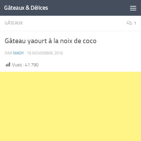
Gâteaux & Délices
GÂTEAUX
1
Gâteau yaourt à la noix de coco
PAR
MADY
·
19 NOVEMBRE 2016
Vues :
41 790