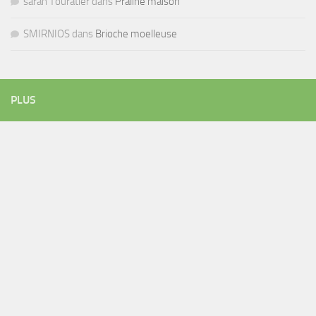
sarah Touratier
dans
Praliné maison
SMIRNIOS
dans
Brioche moelleuse
PLUS