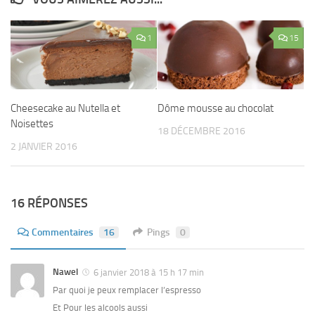
1
15
Cheesecake au Nutella et
Dôme mousse au chocolat
Noisettes
18 DÉCEMBRE 2016
2 JANVIER 2016
16 RÉPONSES
Commentaires
16
Pings
0
Nawel
6 janvier 2018 à 15 h 17 min
Par quoi je peux remplacer l’espresso
Et Pour les alcools aussi