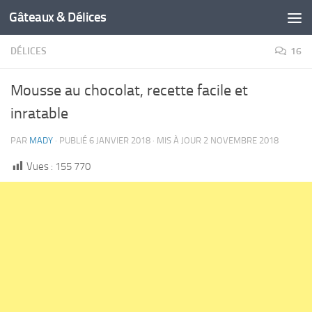
Gâteaux & Délices
DÉLICES
16
Mousse au chocolat, recette facile et
inratable
PAR
MADY
· PUBLIÉ
6 JANVIER 2018
· MIS À JOUR
2 NOVEMBRE 2018
Vues :
155 770