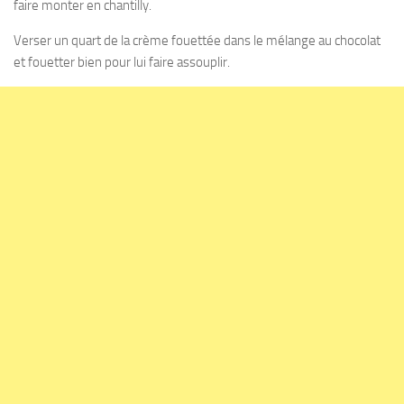
faire monter en chantilly.
Verser un quart de la crème fouettée dans le mélange au chocolat
et fouetter bien pour lui faire assouplir.