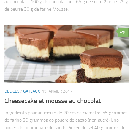
au chocolat : 100 g de chocolat noir 65 g de sucre 2 oeufs 75 g
de beurre 30 g de farine Mousse...
0
DÉLICES
/
GÂTEAUX
19 JANVIER 2017
Cheesecake et mousse au chocolat
Ingrédients pour un moule de 20 cm de diamètre: 55 grammes
de farine 30 grammes de poudre de cacao (non sucré) Une
pincée de bicarbonate de soude Pincée de sel 40 grammes de