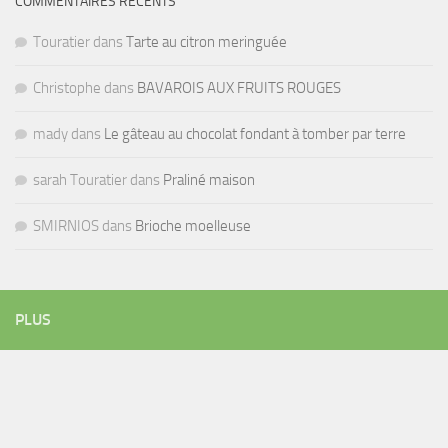
COMMENTAIRES RÉCENTS
Touratier
dans
Tarte au citron meringuée
Christophe
dans
BAVAROIS AUX FRUITS ROUGES
mady
dans
Le gâteau au chocolat fondant à tomber par terre
sarah Touratier
dans
Praliné maison
SMIRNIOS
dans
Brioche moelleuse
PLUS