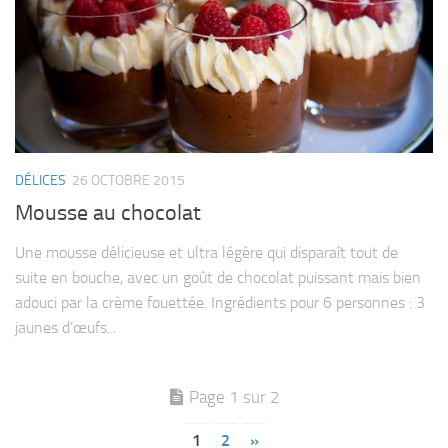
DÉLICES
26 OCTOBRE 2015
Mousse au chocolat
Une mousse délicieuse et ultra légère qui disparaît tout de
suite en bouche, avec un goût de chocolat puissant mais bien
adouci par la crème fouettée. Ingrédients pour 6 personnes : 3
jaunes d’œufs...
Page 1 sur 2
1
2
»