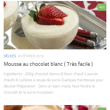
3
DÉLICES
20 FÉVRIER 2016
Mousse au chocolat blanc ( Très facile )
Ingrédients : 200g chocolat blancs 8 blanc d’œuf 4 jaunes
d’œufs 8 cuillères à soupe de sucre Quelques framboises pour
décorer Préparation : Dans un bain-marie, faire fondre le
chocolat et le sucre Incorporer...