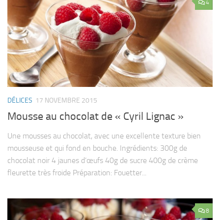
4
DÉLICES
17 NOVEMBRE 2015
Mousse au chocolat de « Cyril Lignac »
Une mousses au chocolat, avec une excellente texture bien
mousseuse et qui fond en bouche. Ingrédients: 300g de
chocolat noir 4 jaunes d’œufs 40g de sucre 400g de crème
fleurette très froide Préparation: Fouetter...
8