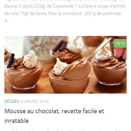
Beurre 3 oeufs 225gr de Cassonade 1 cuillère à soupe d’extrait
de café 75gr de farine Pour le croustiant: 200 g de pralinoise
9...
16
DÉLICES
6 JANVIER 2018
Mousse au chocolat, recette facile et
inratable