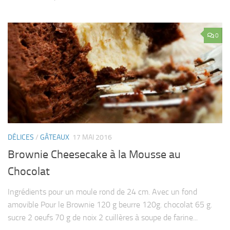
0
DÉLICES
/
GÂTEAUX
17 MAI 2016
Brownie Cheesecake à la Mousse au
Chocolat
Ingrédients pour un moule rond de 24 cm. Avec un fond
amovible Pour le Brownie 120 g beurre 120g. chocolat 65 g.
sucre 2 oeufs 70 g de noix 2 cuillères à soupe de farine...