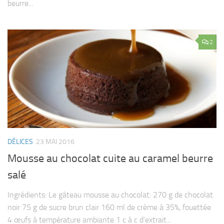
beurre...
2
DÉLICES
23 MAI 2016
Mousse au chocolat cuite au caramel beurre
salé
Ingrédients: Le gâteau mousse au chocolat: 270 g de chocolat
noir 75 g de sucre brun clair 160 ml de crème à 35%, fouettée
4 œufs à température ambiante 1 c à c d’extrait...