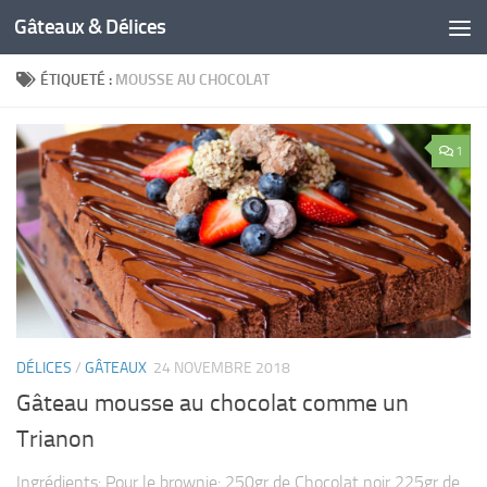
Gâteaux & Délices
ÉTIQUETÉ :
MOUSSE AU CHOCOLAT
1
DÉLICES
/
GÂTEAUX
24 NOVEMBRE 2018
Gâteau mousse au chocolat comme un
Trianon
Ingrédients: Pour le brownie: 250gr de Chocolat noir 225gr de