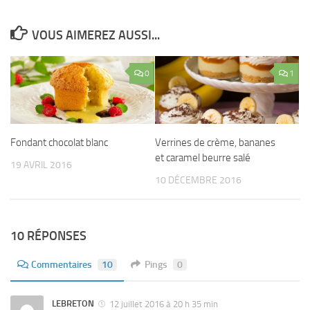
VOUS AIMEREZ AUSSI...
0
1
Fondant chocolat blanc
Verrines de crème, bananes
et caramel beurre salé
19 AVRIL 2016
10 DÉCEMBRE 2016
10 RÉPONSES
Commentaires
10
Pings
0
LEBRETON
12 juillet 2016 à 20 h 35 min