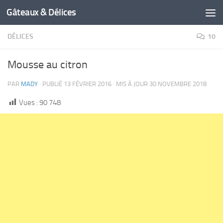
Gâteaux & Délices
DÉLICES
10
Mousse au citron
PAR
MADY
· PUBLIÉ
13 FÉVRIER 2016
· MIS À JOUR
30 NOVEMBRE 2018
Vues :
90 748