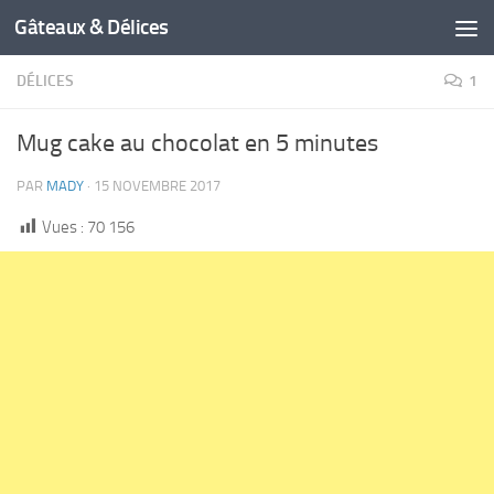
Gâteaux & Délices
DÉLICES
1
Mug cake au chocolat en 5 minutes
PAR
MADY
·
15 NOVEMBRE 2017
Vues :
70 156