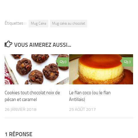
Étiquettes :
Mug Cake
Mug cake au chocolat
VOUS AIMEREZ AUSSI...
0
3
Cookies tout chocolat noix de
Le flan coco (ou le flan
pécan et caramel
Antillais)
26 JANVIER 2018
25 AOÛT 2017
1 RÉPONSE