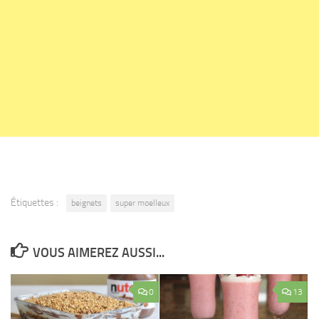
Étiquettes :
beignets
super moelleux
VOUS AIMEREZ AUSSI...
0
13