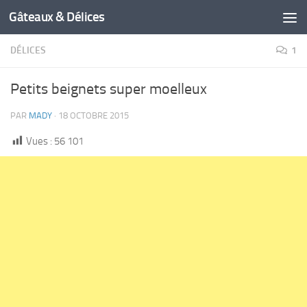
Gâteaux & Délices
DÉLICES
1
Petits beignets super moelleux
PAR
MADY
·
18 OCTOBRE 2015
Vues :
56 101