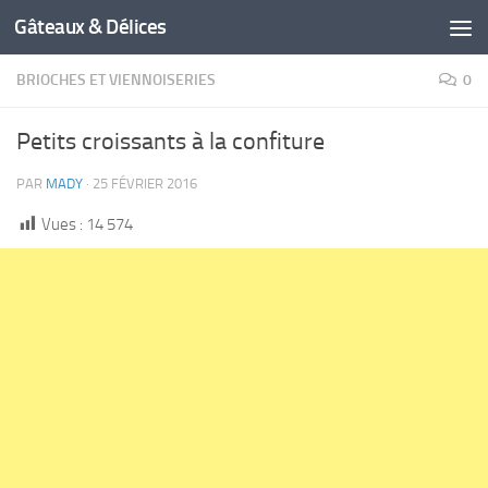
Gâteaux & Délices
BRIOCHES ET VIENNOISERIES
0
Petits croissants à la confiture
PAR
MADY
·
25 FÉVRIER 2016
Vues :
14 574