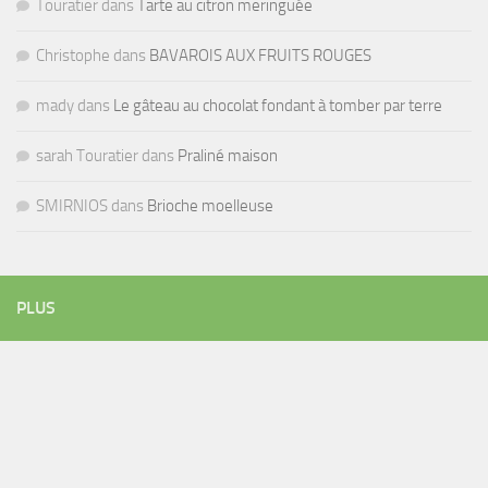
Touratier
dans
Tarte au citron meringuée
Christophe
dans
BAVAROIS AUX FRUITS ROUGES
mady
dans
Le gâteau au chocolat fondant à tomber par terre
sarah Touratier
dans
Praliné maison
SMIRNIOS
dans
Brioche moelleuse
PLUS