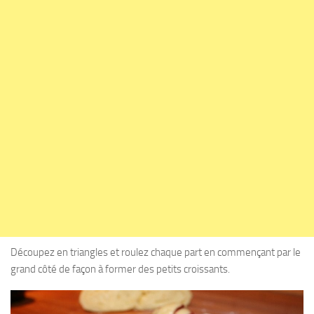
Découpez en triangles et roulez chaque part en commençant par le
grand côté de façon à former des petits croissants.