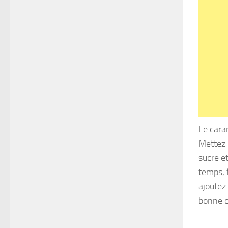
Le cara
Mettez l
sucre e
temps, f
ajoutez 
bonne c