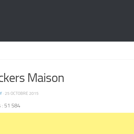
ckers Maison
Y
·
25 OCTOBRE 2015
 :
51 584