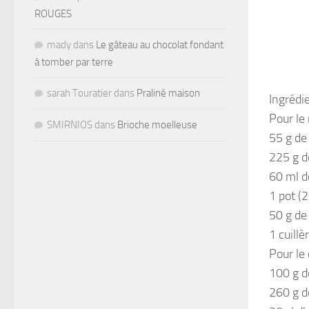
ROUGES
mady
dans
Le gâteau au chocolat fondant
à tomber par terre
sarah Touratier
dans
Praliné maison
Ingrédi
Pour le
SMIRNIOS
dans
Brioche moelleuse
55 g de
225 g d
60 ml d
1 pot (
50 g de
1 cuillè
Pour le
100 g d
260 g d