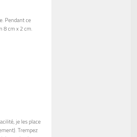
te. Pendant ce
n 8 cm x 2 cm.
cilité, je les place
ilement). Trempez