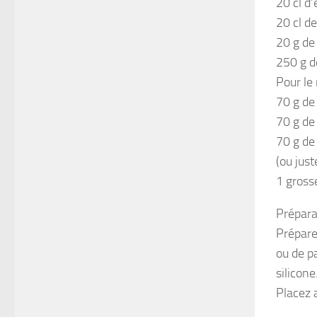
20 cl d
20 cl d
20 g de
250 g d
Pour le
70 g de 
70 g de 
70 g de
(ou just
1 gross
Prépara
Prépare
ou de pa
silicone
Placez a