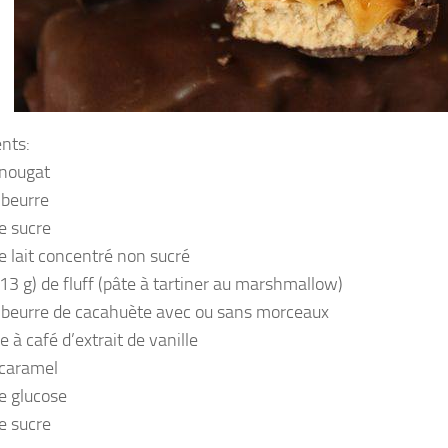
ents:
 nougat
 beurre
e sucre
e lait concentré non sucré
213 g) de fluff (pâte à tartiner au marshmallow)
 beurre de cacahuète avec ou sans morceaux
re à café d’extrait de vanille
 caramel
e glucose
e sucre