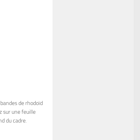
s bandes de rhodoïd
z sur une feuille
ond du cadre.