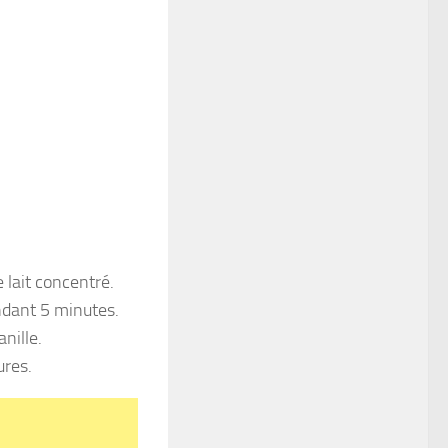
e lait concentré.
endant 5 minutes.
anille.
ures.