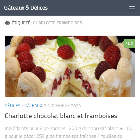
Gâteaux & Délices
ÉTIQUETÉ :
CHARLOTTE FRAMBOISES
0
DÉLICES
/
GÂTEAUX
7 NOVEMBRE 2023
Charlotte chocolat blanc et framboises
Ingrédients pour 8 personnes : 200 g de chocolat blanc + 100
g pour le décor 250 g de framboises fraîches 4 feuilles de