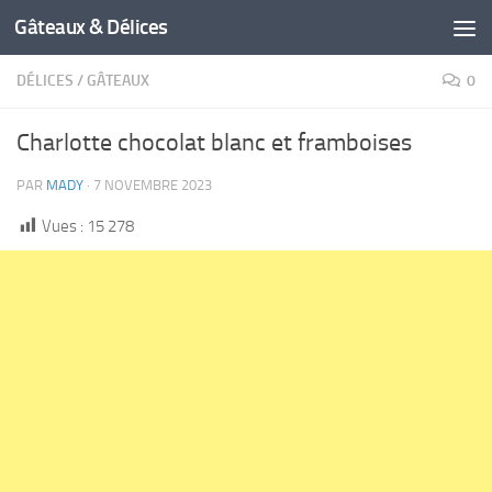
Gâteaux & Délices
DÉLICES
/
GÂTEAUX
0
Charlotte chocolat blanc et framboises
PAR
MADY
·
7 NOVEMBRE 2023
Vues :
15 278