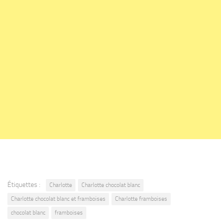
Étiquettes :
Charlotte
Charlotte chocolat blanc
Charlotte chocolat blanc et framboises
Charlotte framboises
chocolat blanc
framboises