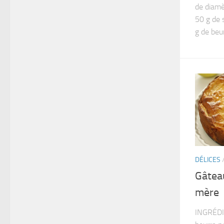
de diamè
50 g de 
g de beur
DÉLICES
Gâtea
mère
INGRÉDIE