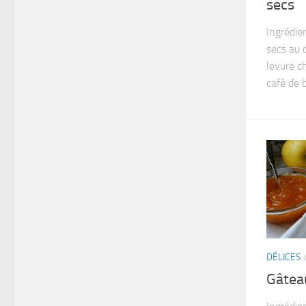
secs
Ingrédie
secs au 
levure c
café de b
DÉLICES
Gâtea