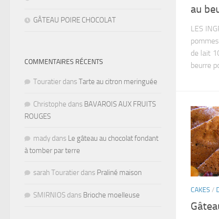
au beu
GÂTEAU POIRE CHOCOLAT
LES ING
pommes 2
de lait 
COMMENTAIRES RÉCENTS
beurre po
Touratier
dans
Tarte au citron meringuée
Christophe
dans
BAVAROIS AUX FRUITS
ROUGES
mady
dans
Le gâteau au chocolat fondant
à tomber par terre
sarah Touratier
dans
Praliné maison
CAKES
/
SMIRNIOS
dans
Brioche moelleuse
Gâtea