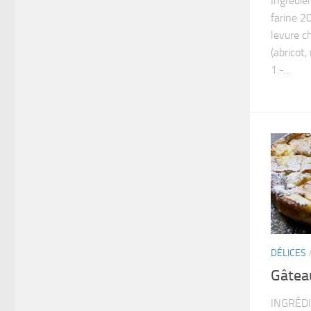
Ingrédie
farine 2
levure c
(abricot
1.-...
DÉLICES
Gâtea
INGRÉDI