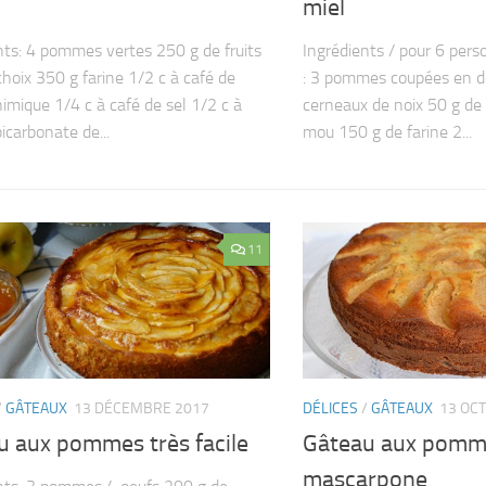
miel
nts: 4 pommes vertes 250 g de fruits
Ingrédients / pour 6 pers
choix 350 g farine 1/2 c à café de
: 3 pommes coupées en d
himique 1/4 c à café de sel 1/2 c à
cerneaux de noix 50 g de 
icarbonate de...
mou 150 g de farine 2...
11
/
GÂTEAUX
13 DÉCEMBRE 2017
DÉLICES
/
GÂTEAUX
13 OC
u aux pommes très facile
Gâteau aux pomm
mascarpone