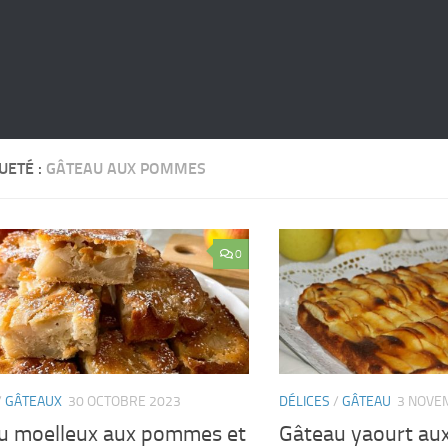
UETÉ :
GÂTEAU AUX POMMES
0
/
GÂTEAUX
30 OCTOBRE 2023
DÉLICES
/
GÂTEAU
3 NOVE
u moelleux aux pommes et
Gâteau yaourt au