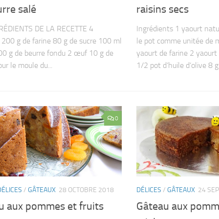
rre salé
raisins secs
RÉDIENTS DE LA RECETTE 4
Ingrédients 1 yaourt natur
00 g de farine 80 g de sucre 100 ml
le pot comme unitée de m
100 g de beurre fondu 2 œuf 10 g de
yaourt de farine 2 yaourt
ur le moule du...
1/2 pot d’huile d’olive 8 g
0
DÉLICES
/
GÂTEAUX
28 OCTOBRE 2018
DÉLICES
/
GÂTEAUX
24 SE
u aux pommes et fruits
Gâteau aux pomme