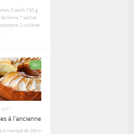
ommes 3 oeufs 150 g
 de farine 1 sachet
scarpone 2 cuillères
..
3
N 2017
s à l’ancienne
le à manqué de 26cm