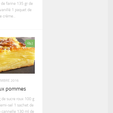
de farine 135 gr de
vanillé 1 paquet de
e crème...
2
EMBRE 2016
 aux pommes
 de sucre roux 100 g
demi-sel 1 sachet de
e cannelle 130 ml de