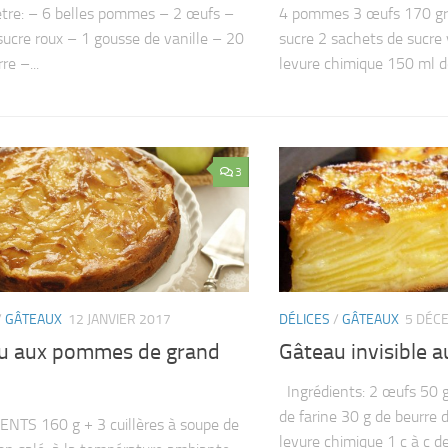
tre: – 6 belles pommes – 2 œufs –
4 pommes 3 œufs 170 gr 
sucre roux – 1 gousse de vanille – 20
sucre 2 sachets de sucre 
re –...
levure chimique 150 ml d
3
/
GÂTEAUX
12 JANVIER 2017
DÉLICES
/
GÂTEAUX
5 DÉC
u aux pommes de grand
Gâteau invisible
Ingrédients: 2 œufs 50 g
de farine 30 g de beurre 
NTS 160 g + 3 cuillères à soupe de
levure chimique 1 c à c d