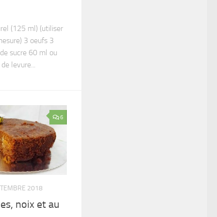
el (125 ml) (utiliser
esure) 3 oeufs 3
 de sucre 60 ml ou
 de levure...
6
PTEMBRE 2018
s, noix et au