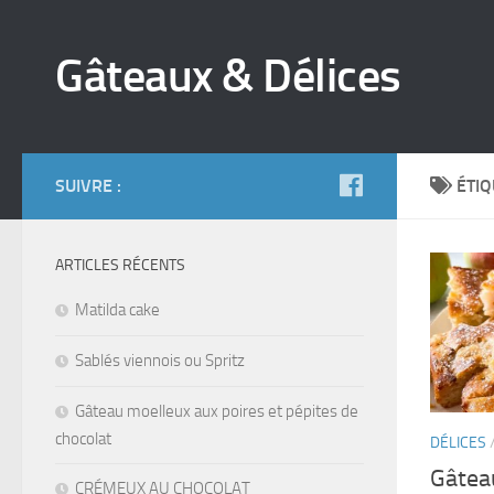
Gâteaux & Délices
SUIVRE :
ÉTIQ
ARTICLES RÉCENTS
Matilda cake
Sablés viennois ou Spritz
Gâteau moelleux aux poires et pépites de
chocolat
DÉLICES
Gâtea
CRÉMEUX AU CHOCOLAT