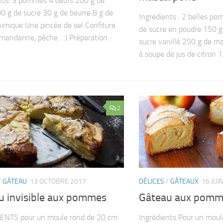
nts: 3 pommes 4 oeufs 200 g de
00 g de sucre 30 g de beurre 8 g de
Ingrédients : 2 belles p
himique Une pincée de sel Confiture
de sucre en poudre 150 g
, mandarine, pêche …) Préparation :
sucre vanillé 250 g de ma
à soupe de jus de citron 1.
2
/
GÂTEAU
13 OCTOBRE 2017
DÉLICES
/
GÂTEAUX
16 JUI
u invisible aux pommes
Gâteau aux pomme
ENTS pour un moule rond de 20 cm
Ingrédients Pour un mou