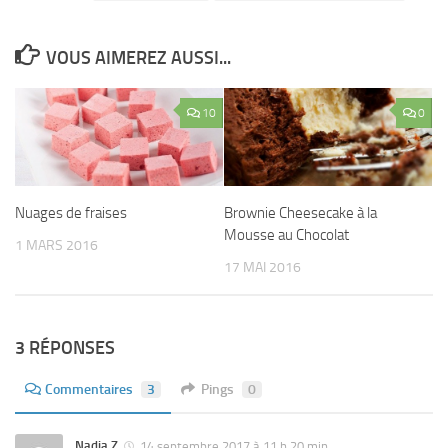
VOUS AIMEREZ AUSSI...
10
0
Nuages ​​de fraises
Brownie Cheesecake à la
Mousse au Chocolat
1 MARS 2016
17 MAI 2016
3 RÉPONSES
Commentaires
3
Pings
0
Nadia Z
14 septembre 2017 à 11 h 20 min