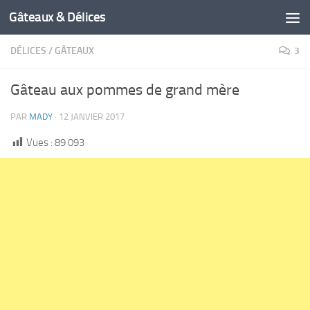
Gâteaux & Délices
DÉLICES
/
GÂTEAUX
3
Gâteau aux pommes de grand mère
PAR
MADY
·
12 JANVIER 2017
Vues :
89 093