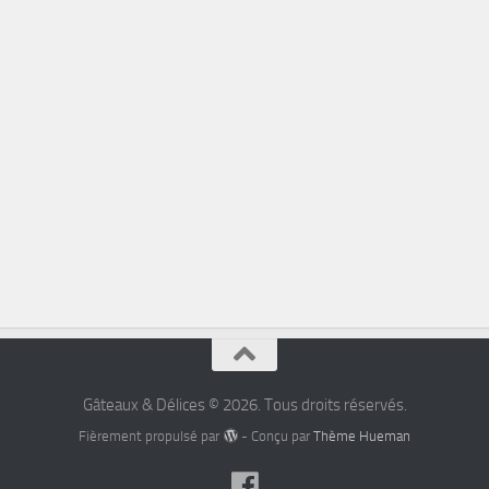
Gâteaux & Délices © 2026. Tous droits réservés.
Fièrement propulsé par
- Conçu par
Thème Hueman