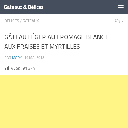
Gâteaux & Délices
DÉLICES
/
GÂTEAUX
7
GÂTEAU LÉGER AU FROMAGE BLANC ET
AUX FRAISES ET MYRTILLES
PAR
MADY
·
19 MAI 2018
Vues :
91 374