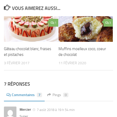
VOUS AIMEREZ AUSSI...
1
3
Gâteau chocolat blanc, fraises
Muffins moelleux coco, coeur
et pistaches
de chocolat
3 FÉVRIER 2017
11 FÉVRIER 2020
7 RÉPONSES
Commentaires
7
Pings
0
Mercier
7 août 2018 à 19 h 54 min
Super