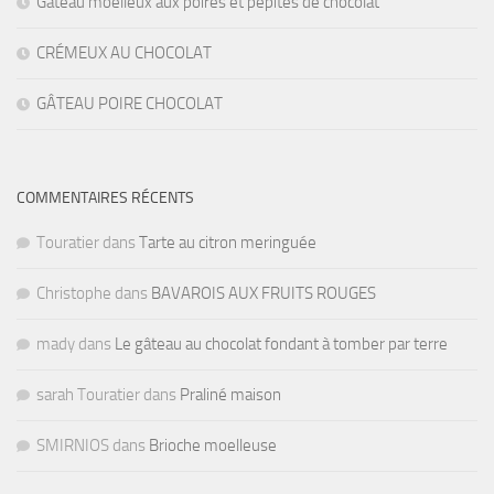
Gâteau moelleux aux poires et pépites de chocolat
CRÉMEUX AU CHOCOLAT
GÂTEAU POIRE CHOCOLAT
COMMENTAIRES RÉCENTS
Touratier
dans
Tarte au citron meringuée
Christophe
dans
BAVAROIS AUX FRUITS ROUGES
mady
dans
Le gâteau au chocolat fondant à tomber par terre
sarah Touratier
dans
Praliné maison
SMIRNIOS
dans
Brioche moelleuse