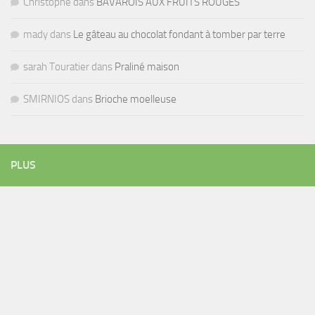
Christophe
dans
BAVAROIS AUX FRUITS ROUGES
mady
dans
Le gâteau au chocolat fondant à tomber par terre
sarah Touratier
dans
Praliné maison
SMIRNIOS
dans
Brioche moelleuse
PLUS