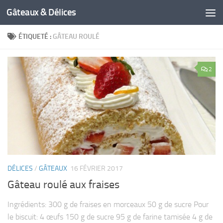
Gâteaux & Délices
ÉTIQUETÉ :
GÂTEAU ROULÉ
2
DÉLICES
/
GÂTEAUX
16 FÉVRIER 2017
Gâteau roulé aux fraises
Ingrédients: 300 g de fraises en morceaux 50 g de sucre Pour
le biscuit: 4 œufs 150 g de sucre 95 g de farine tamisée 4 g de