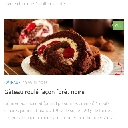
levure chimique 1 cuillère à café...
2
GÂTEAUX
28 AVRIL 2016
Gâteau roulé façon forêt noire
Génoise au chocolat (pour 8 personnes environ) 4 oeufs
séparés jaunes et blancs 120 g de sucre 120 g de farine 2
cuillères à soupe bombées de cacao en poudre amer 2 c. à...