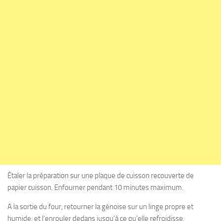
Étaler la préparation sur une plaque de cuisson recouverte de
papier cuisson. Enfourner pendant 10 minutes maximum.
A la sortie du four, retourner la génoise sur un linge propre et
humide, et l’enrouler dedans jusqu’à ce qu’elle refroidisse.