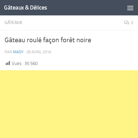
Gâteaux & Délices
GÂTEAUX
2
Gâteau roulé façon forêt noire
PAR
MADY
·
28 AVRIL 2016
Vues :
35 560