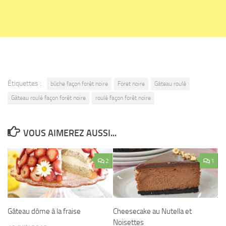
Étiquettes :
bûche façon forêt noire
Foret noire
Gâteau roulé
Gâteau roulé façon forêt noire
roulé façon forêt noire
VOUS AIMEREZ AUSSI...
2
1
Gâteau dôme à la fraise
Cheesecake au Nutella et
Noisettes