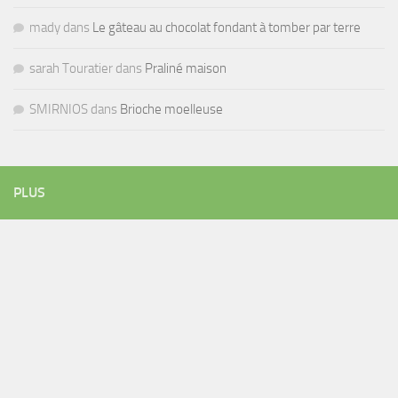
mady
dans
Le gâteau au chocolat fondant à tomber par terre
sarah Touratier
dans
Praliné maison
SMIRNIOS
dans
Brioche moelleuse
PLUS