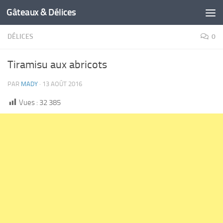
Gâteaux & Délices
DÉLICES
0
Tiramisu aux abricots
PAR
MADY
·
13 AOÛT 2016
Vues :
32 385