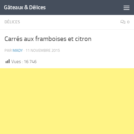
Gâteaux & Délices
DÉLICES
0
Carrés aux framboises et citron
PAR
MADY
·
11 NOVEMBRE 2015
Vues :
16 746