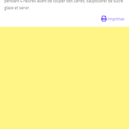
pendant 4 heures avant de couper des carrés, saupoudrer de sucre
glace et servir.
Imprimer