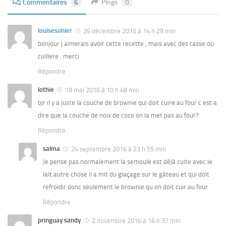
Commentaires
6
Pings
0
louisesohier
26 décembre 2015 à 14 h 29 min
bonjour j aimerais avoir cette recette , mais avec des tasse ou
cuillere . merci
Répondre
lothie
18 mai 2016 à 10 h 48 min
bjr il y a juste la couche de brownie qui doit cuire au four c est a
dire que la couche de noix de coco on la met pas au four?
Répondre
salma
24 septembre 2016 à 23 h 55 min
Je pense pas.normalement la semoule est déjà cuite avec le
lait.autre chose il a mit du glaçage sur le gâteau et qui doit
refroidir donc seulement le brownie qu on doit cuir au four
Répondre
pringuay sandy
2 novembre 2016 à 16 h 37 min