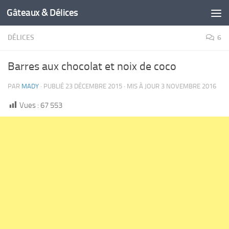
Gâteaux & Délices
DÉLICES
6
Barres aux chocolat et noix de coco
PAR
MADY
· PUBLIÉ
23 DÉCEMBRE 2015
· MIS À JOUR
3 NOVEMBRE 2016
Vues :
67 553