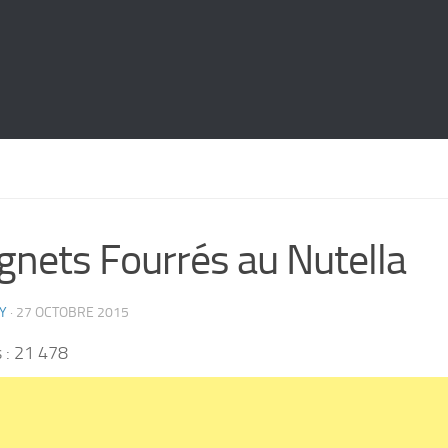
gnets Fourrés au Nutella
Y
·
27 OCTOBRE 2015
 :
21 478