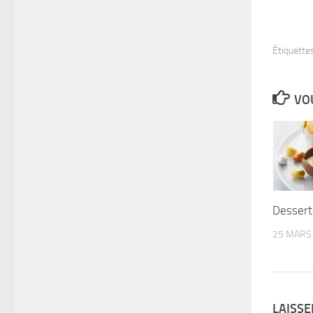
Étiquettes
VOU
Dessert
25 MARS
LAISS