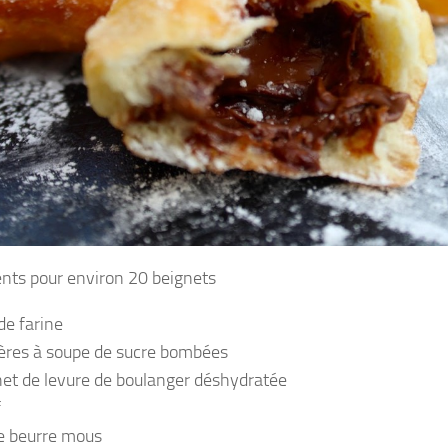
ents pour environ 20 beignets
de farine
llères à soupe de sucre bombées
het de levure de boulanger déshydratée
f
e beurre mous