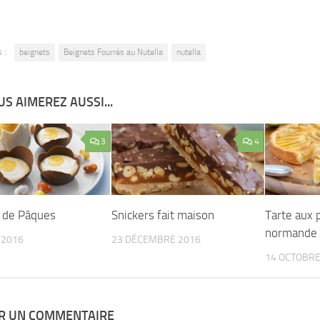
 :
beignets
Beignets Fourrés au Nutella
nutella
S AIMEREZ AUSSI...
3
4
 de Pâques
Snickers fait maison
Tarte aux
normande
 2016
23 DÉCEMBRE 2016
14 OCTOBRE
ER UN COMMENTAIRE