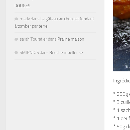
ROUGES
mady
dans
Le gâteau au chocolat fondant
à tomber par terre
sarah Touratier
dans
Praliné maison
SMIRNIOS
dans
Brioche moelleuse
Ingrédi
* 250g 
* 3 cui
* 1 sac
* 1 oeu
* 50g d