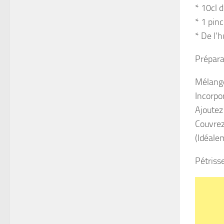
* 10cl d
* 1 pinc
* De l’h
Prépara
Mélangez
Incorpor
Ajoutez
Couvrez 
(Idéale
Pétriss