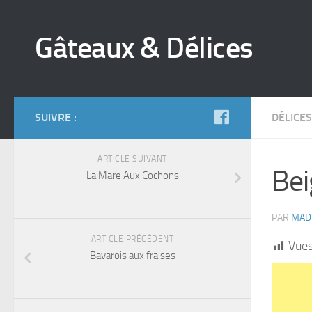
Gâteaux & Délices
SUIVRE :
DÉLICES
ARTICLE SUIVANT
Bei
La Mare Aux Cochons
PAR
MAD
ARTICLE PRÉCÉDENT
Vues
Bavarois aux fraises