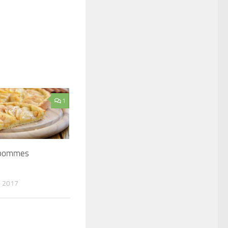
1
 pommes
 2017