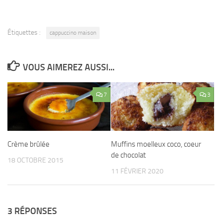
Étiquettes :
cappuccino maison
VOUS AIMEREZ AUSSI...
7
3
Crème brûlée
Muffins moelleux coco, coeur
de chocolat
18 OCTOBRE 2015
11 FÉVRIER 2020
3 RÉPONSES