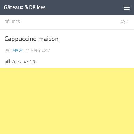
Gâteaux & Délices
DÉLICES
3
Cappuccino maison
PAR
MADY
·
11 MARS 2017
Vues :
43 170