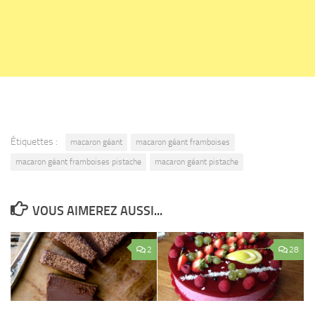
Étiquettes :
macaron géant
macaron géant framboises
macaron géant framboises pistache
macaron géant pistache
VOUS AIMEREZ AUSSI...
2
28