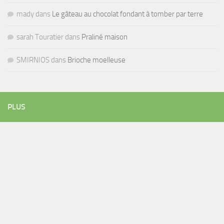
mady
dans
Le gâteau au chocolat fondant à tomber par terre
sarah Touratier
dans
Praliné maison
SMIRNIOS
dans
Brioche moelleuse
PLUS