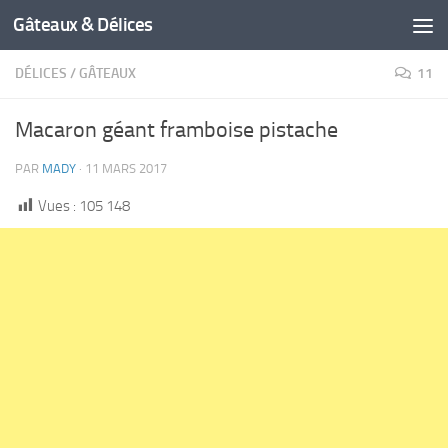
Gâteaux & Délices
DÉLICES
/
GÂTEAUX
11
Macaron géant framboise pistache
PAR
MADY
·
11 MARS 2017
Vues :
105 148