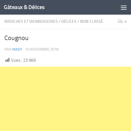
Gâteaux & Délices
BRIOCHES ET VIENNOISERIES
/
DÉLICES
/
NON CLASSÉ
4
Cougnou
PAR
MADY
·
10 NOVEMBRE 2018
Vues :
23 969