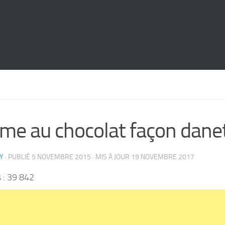
me au chocolat façon dane
Y
· PUBLIÉ
5 NOVEMBRE 2015
· MIS À JOUR
19 NOVEMBRE 2017
 :
39 842