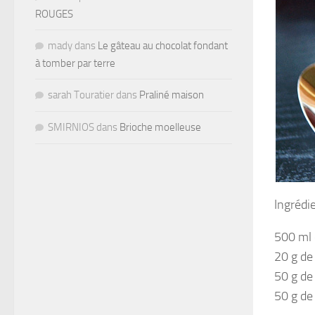
ROUGES
mady
dans
Le gâteau au chocolat fondant
à tomber par terre
sarah Touratier
dans
Praliné maison
SMIRNIOS
dans
Brioche moelleuse
Ingrédi
500 ml 
20 g de
50 g de
50 g de