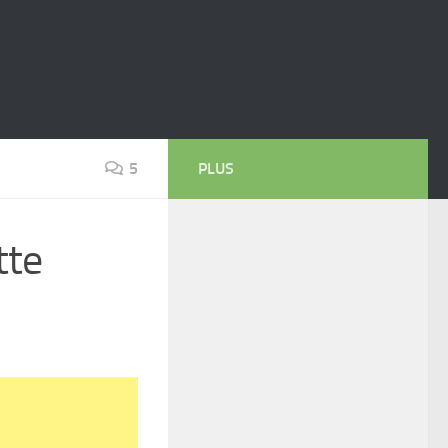
5
PLUS
tte