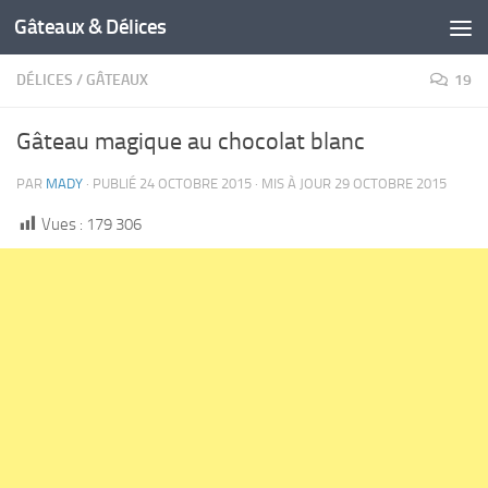
Gâteaux & Délices
DÉLICES
/
GÂTEAUX
19
Gâteau magique au chocolat blanc
PAR
MADY
· PUBLIÉ
24 OCTOBRE 2015
· MIS À JOUR
29 OCTOBRE 2015
Vues :
179 306