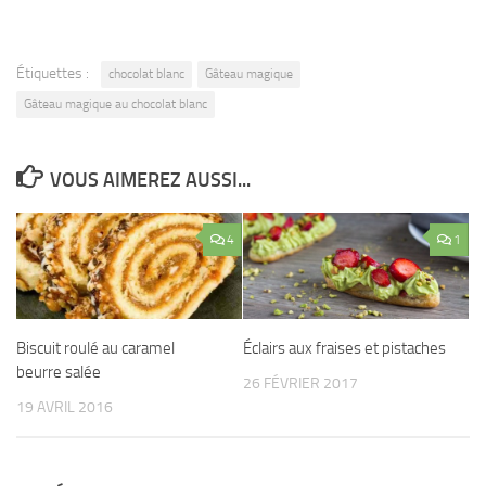
Étiquettes :
chocolat blanc
Gâteau magique
Gâteau magique au chocolat blanc
VOUS AIMEREZ AUSSI...
4
1
Biscuit roulé au caramel
Éclairs aux fraises et pistaches
beurre salée
26 FÉVRIER 2017
19 AVRIL 2016