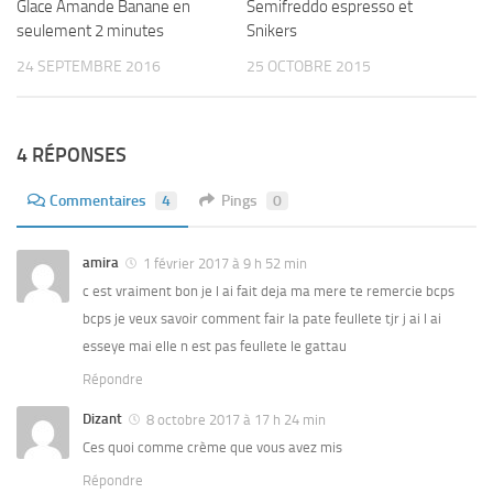
Glace Amande Banane en
Semifreddo espresso et
seulement 2 minutes
Snikers
24 SEPTEMBRE 2016
25 OCTOBRE 2015
4 RÉPONSES
Commentaires
4
Pings
0
amira
1 février 2017 à 9 h 52 min
c est vraiment bon je l ai fait deja ma mere te remercie bcps
bcps je veux savoir comment fair la pate feullete tjr j ai l ai
esseye mai elle n est pas feullete le gattau
Répondre
Dizant
8 octobre 2017 à 17 h 24 min
Ces quoi comme crème que vous avez mis
Répondre