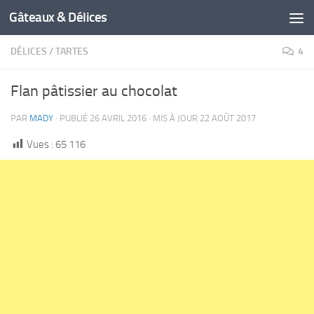
Gâteaux & Délices
DÉLICES
/
TARTES
4
Flan pâtissier au chocolat
PAR
MADY
· PUBLIÉ
26 AVRIL 2016
· MIS À JOUR
22 AOÛT 2017
Vues :
65 116