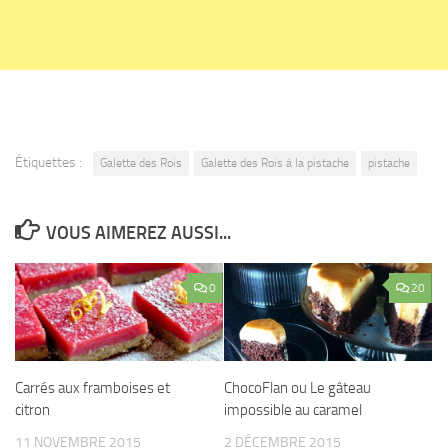
Étiquettes :
Galette des Rois
Galette des Rois à la pistache
pistache
VOUS AIMEREZ AUSSI...
0
20
Carrés aux framboises et
ChocoFlan ou Le gâteau
citron
impossible au caramel
11 NOVEMBRE 2015
2 DÉCEMBRE 2015