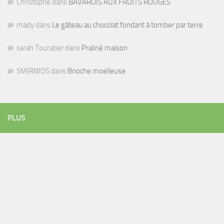
Christophe
dans
BAVAROIS AUX FRUITS ROUGES
mady
dans
Le gâteau au chocolat fondant à tomber par terre
sarah Touratier
dans
Praliné maison
SMIRNIOS
dans
Brioche moelleuse
PLUS