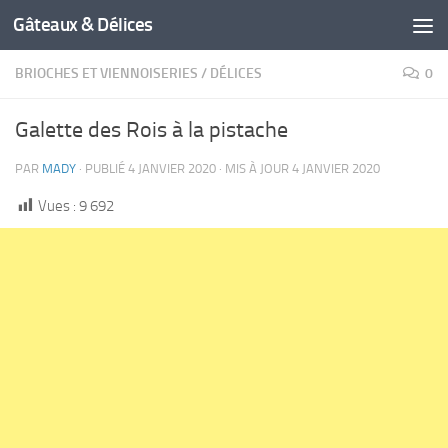
Gâteaux & Délices
BRIOCHES ET VIENNOISERIES
/
DÉLICES
0
Galette des Rois à la pistache
PAR
MADY
· PUBLIÉ
4 JANVIER 2020
· MIS À JOUR
4 JANVIER 2020
Vues :
9 692