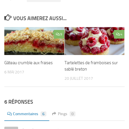
VOUS AIMEREZ AUSSI...
9
4
Gâteau crumble aux fraises
Tartelettes de framboises sur
sablé breton
6 MAI 2017
20 JUILLET 2017
6 RÉPONSES
Commentaires
6
Pings
0