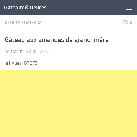
Gâteaux & Délices
DÉLICES
/
GÂTEAUX
6
Gâteau aux amandes de grand-mère
PAR
MADY
·
2 AVRIL 2017
Vues :
87 273