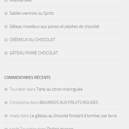
Sablés viennois ou Spritz
Gâteau moelleux aux poires et pépites de chocolat
CRÉMEUX AU CHOCOLAT
GÂTEAU POIRE CHOCOLAT
COMMENTAIRES RÉCENTS
Touratier
dans
Tarte au citron meringuée
Christophe
dans
BAVAROIS AUX FRUITS ROUGES
mady
dans
Le gâteau au chocolat fondant à tomber par terre
sarah Touratier
dans
Praliné maison