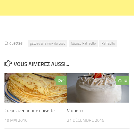
Étiquettes :
gâteau à la noix de coco
Gâteau Raffaello
Raffaello
VOUS AIMEREZ AUSSI...
0
10
Crêpe avec beurre noisette
Vacherin
19 MAI 2016
21 DÉCEMBRE 2015