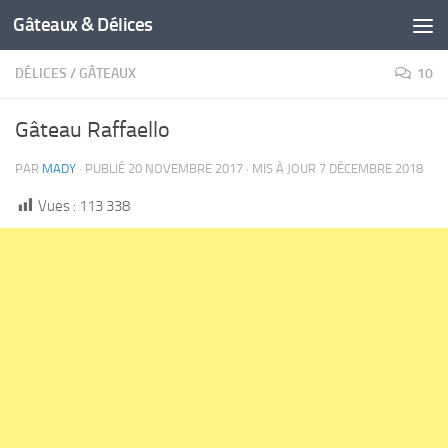
Gâteaux & Délices
DÉLICES
/
GÂTEAUX
10
Gâteau Raffaello
PAR
MADY
· PUBLIÉ
20 NOVEMBRE 2017
· MIS À JOUR
7 DÉCEMBRE 2018
Vues :
113 338