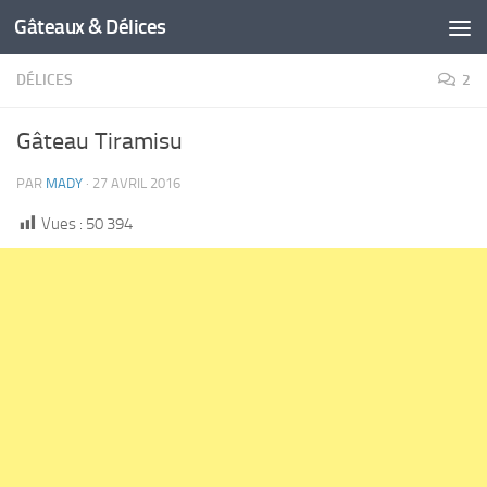
Gâteaux & Délices
DÉLICES
2
Gâteau Tiramisu
PAR
MADY
·
27 AVRIL 2016
Vues :
50 394