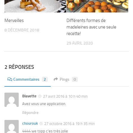
Merveilles
Différents formes de
madeleines avec une seule
8 DÉCEMBRE 2018
recette!
29 AVRIL 2020
2 RÉPONSES
Commentaires
2
Pings
0
Blavette
27 avril 2016 à 10 h 40 min
Avez vous une application.
Répondre
chourouk
27 octobre 2016 à 19 h 35 min
4444 we topp c’es trés jolie