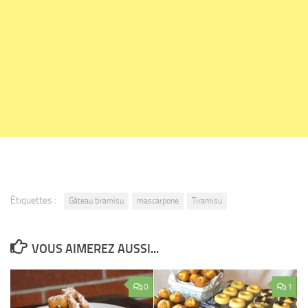
Étiquettes :
Gâteau tiramisu
mascarpone
Tiramisu
VOUS AIMEREZ AUSSI...
0
1