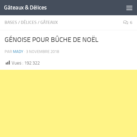
Gâteaux & Délices
BASES
/
DÉLICES
/
GÂTEAUX
6
GÉNOISE POUR BÛCHE DE NOËL
PAR
MADY
·
3 NOVEMBRE 2018
Vues :
192 322