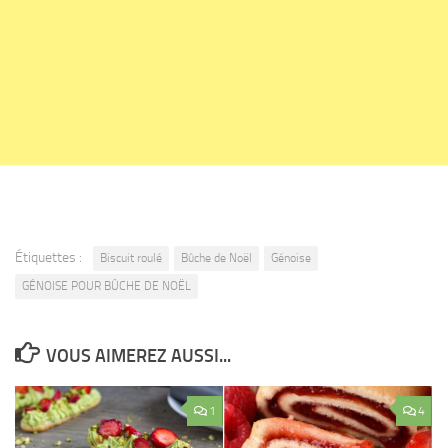
Étiquettes :
Biscuit roulé
Bûche de Noël
Génoise
GÉNOISE POUR BÛCHE DE NOËL
VOUS AIMEREZ AUSSI...
1
4