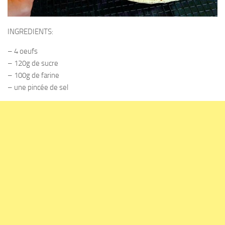
INGREDIENTS:
– 4 oeufs
– 120g de sucre
– 100g de farine
– une pincée de sel