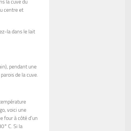
ans la cuve du
au centre et
ez-la dans le lait
main), pendant une
parois de la cuve.
à température
go, voici une
e four à côté d’un
0° C. Si la