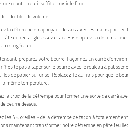
ure monte trop, il suffit d’ouvrir le four.
 doit doubler de volume.
ez la détrempe en appuyant dessus avec les mains pour en fai
la pâte en rectangle assez épais. Enveloppez-la de film alimen
au réfrigérateur.
ttendant, préparez votre beurre. Façonnez un carré d’environ
 n’hésite pas à taper sur le beurre avec le rouleau à pâtisserie
illes de papier sulfurisé. Replacez-le au frais pour que le be
à la même température.
ez la croix de la détrempe pour former une sorte de carré avec
 de beurre dessus.
iez les 4 « oreilles » de la détrempe de façon à totalement en
lons maintenant transformer notre détrempe en pâte feuillet