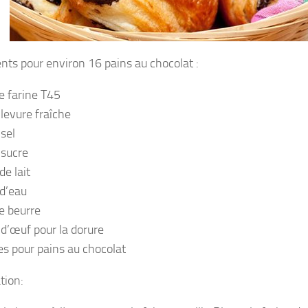
ents pour environ 16 pains au chocolat :
e farine T45
 levure fraîche
 sel
 sucre
de lait
d’eau
e beurre
 d’œuf pour la dorure
es pour pains au chocolat
tion: