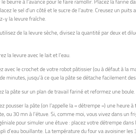
r le beurre à l’avance pour le faire ramollir. Placez la farine d
lacez le sel d’un côté et le sucre de l’autre. Creusez un puits 
-y la levure fraîche.
utilisez de la levure sèche, divisez la quantité par deux et dilu
z la levure avec le lait et l’eau.
ez avec le crochet de votre robot pâtissier (ou à défaut à la 
 de minutes, jusqu’à ce que la pâte se détache facilement des 
z la pâte sur un plan de travail fariné et reformez une boule.
sez pousser la pâte (on l’appelle la « détrempe ») une heure 
e, ou 30 mn à l’étuve. Si, comme moi, vous vivez dans un fri
géniale pour simuler une étuve : placez votre détrempe dans l
li d’eau bouillante. La température du four va avoisiner les 3