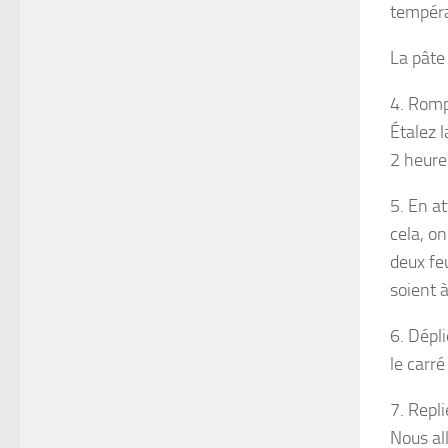
températ
La pâte
4. Romp
Étalez 
2 heure 
5. En a
cela, on
deux feu
soient 
6. Dépli
le carré
7. Repl
Nous al