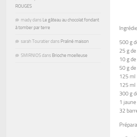
ROUGES
mady
dans
Le gâteau au chocolat fondant
à tomber par terre
Ingrédi
sarah Touratier
dans
Praliné maison
500 g d
25 g de
SMIRNIOS
dans
Brioche moelleuse
10 g de
50 g de
125 ml 
125 ml 
300 g d
1 jaune
32 barr
Prépara