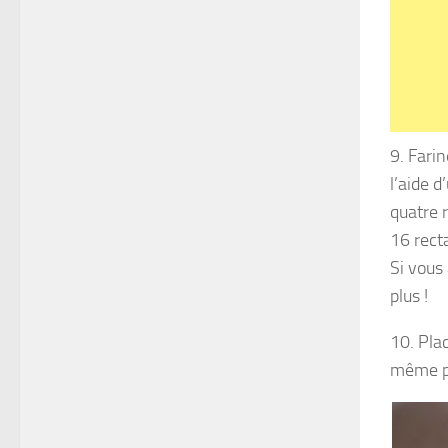
9. Farin
l’aide d
quatre 
16 rect
Si vous
plus !
10. Pla
même po