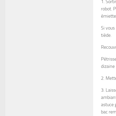
1. Sorti
robot. P
émiettez
Si vous 
tiède.
Recouvre
Pétriss
dizaine
2. Mette
3. Lais
ambiant
astuce 
bac remp