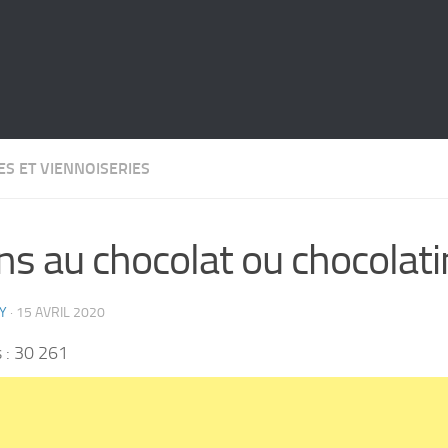
ES ET VIENNOISERIES
ns au chocolat ou chocolat
Y
·
15 AVRIL 2020
 :
30 261