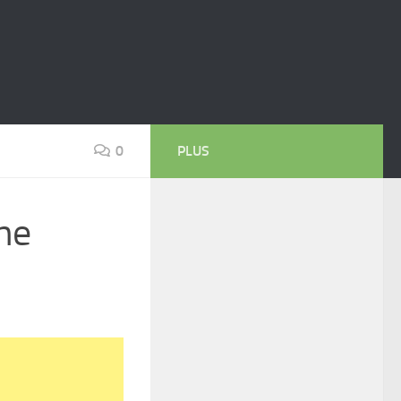
0
PLUS
ine