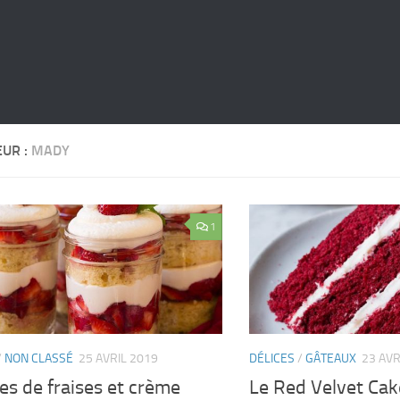
EUR :
MADY
1
/
NON CLASSÉ
25 AVRIL 2019
DÉLICES
/
GÂTEAUX
23 AVR
es de fraises et crème
Le Red Velvet Cak