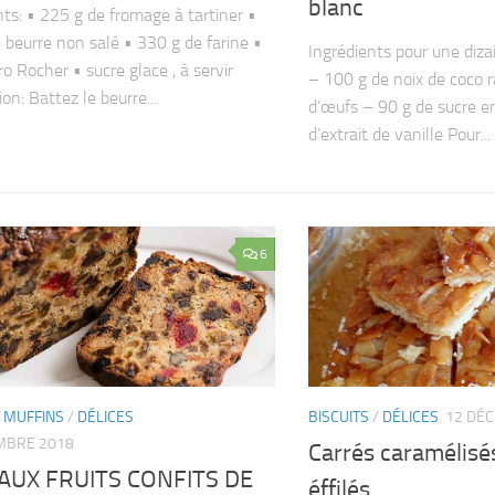
blanc
nts: • 225 g de fromage à tartiner •
 beurre non salé • 330 g de farine •
Ingrédients pour une diza
o Rocher • sucre glace , à servir
– 100 g de noix de coco 
on: Battez le beurre...
d’œufs – 90 g de sucre e
d’extrait de vanille Pour...
6
 MUFFINS
/
DÉLICES
BISCUITS
/
DÉLICES
12 DÉ
MBRE 2018
Carrés caramélis
AUX FRUITS CONFITS DE
éffilés