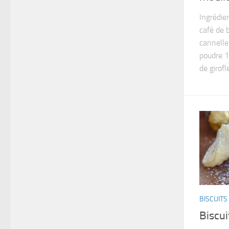
Ingrédien
café de 
cannelle
poudre 1
de girofle
BISCUITS
Biscui