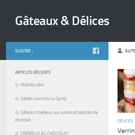
Gâteaux & Délices
SUIVRE :
AUT
ARTICLES RÉCENTS
Matilda cake
Sablés viennois ou Spritz
Gâteau moelleux aux poires et pépites de
chocolat
DÉLICES
Verrin
CRÉMEUX AU CHOCOLAT