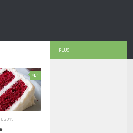
PLUS
1
IL 2019
e