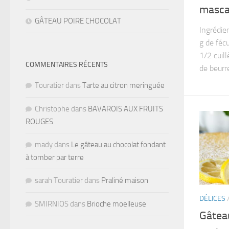
masca
GÂTEAU POIRE CHOCOLAT
Ingrédie
g de fécu
1/2 cuil
COMMENTAIRES RÉCENTS
de beurre
Touratier
dans
Tarte au citron meringuée
Christophe
dans
BAVAROIS AUX FRUITS
ROUGES
mady
dans
Le gâteau au chocolat fondant
à tomber par terre
sarah Touratier
dans
Praliné maison
DÉLICES
SMIRNIOS
dans
Brioche moelleuse
Gâteau