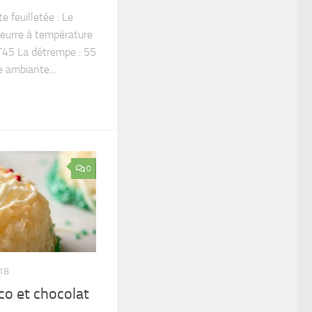
e feuilletée : Le
beurre à température
T45 La détrempe : 55
 ambiante...
0
18
co et chocolat