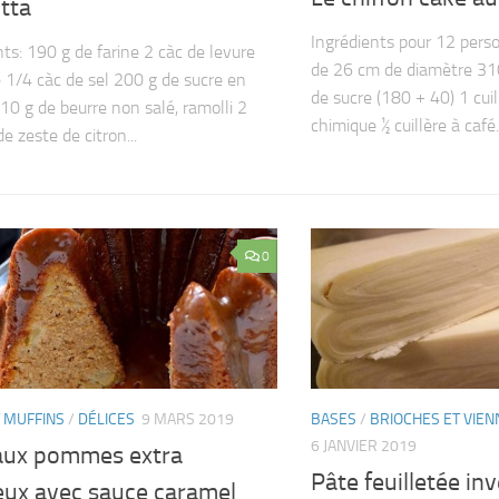
otta
Ingrédients pour 12 pers
nts: 190 g de farine 2 càc de levure
de 26 cm de diamètre 310
 1/4 càc de sel 200 g de sucre en
de sucre (180 + 40) 1 cuil
10 g de beurre non salé, ramolli 2
chimique ½ cuillère à café..
e zeste de citron...
0
 MUFFINS
/
DÉLICES
9 MARS 2019
BASES
/
BRIOCHES ET VIEN
6 JANVIER 2019
aux pommes extra
Pâte feuilletée in
eux avec sauce caramel