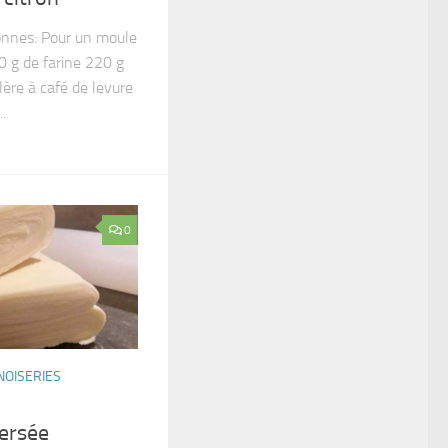
onnes: Pour un moule
 g de farine 220 g
lère à café de levure
.
0
NOISERIES
versée