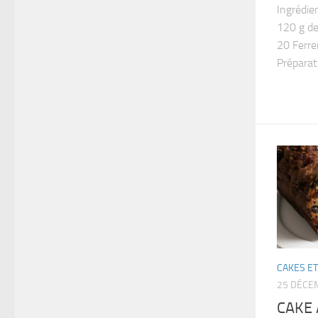
Ingrédie
120 g de
20 Ferrer
Préparati
CAKES ET
25 DÉCE
CAKE 