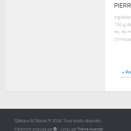
PIER
Ingrédie
150 g de
mL de rh
chimique
« Pr
Gâteaux & Délices © 2026. Tous droits réservés.
Fièrement propulsé par
- Conçu par
Thème Hueman