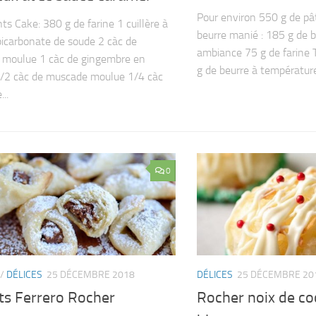
Pour environ 550 g de pât
ts Cake: 380 g de farine 1 cuillère à
beurre manié : 185 g de 
bicarbonate de soude 2 càc de
ambiance 75 g de farine 
 moulue 1 càc de gingembre en
g de beurre à température
/2 càc de muscade moulue 1/4 càc
...
0
/
DÉLICES
25 DÉCEMBRE 2018
DÉLICES
25 DÉCEMBRE 20
ts Ferrero Rocher
Rocher noix de co