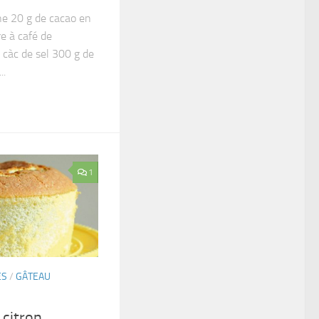
ne 20 g de cacao en
re à café de
 càc de sel 300 g de
..
1
ES
/
GÂTEAU
 citron