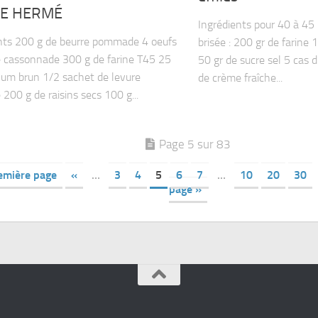
RE HERMÉ
Ingrédients pour 40 à 45 
nts 200 g de beurre pommade 4 oeufs
brisée : 200 gr de farine
 cassonnade 300 g de farine T45 25
50 gr de sucre sel 5 cas d
um brun 1/2 sachet de levure
de crème fraîche...
 200 g de raisins secs 100 g...
Page 5 sur 83
emière page
«
…
3
4
5
6
7
…
10
20
30
page »