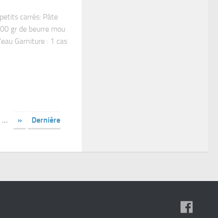
petits carrés: Pâte
 100 gr de beurre mou
’eau Garniture : 1 cas
…
»
Dernière