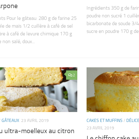
rpone
Ingrédients 350 g de fari
poudre non sucré 1 cuillè
nts Pour le gâteau: 280 g de farine 25
bicarbonate de soude 3/4
le de maïs 1/2 cuillère à café de sel
sucre en poudre 170 g de.
lère à café de levure chimique 170 g
 non salé, doux...
2
/
GÂTEAUX
23 AVRIL 2019
CAKES ET MUFFINS
/
DÉLIC
23 AVRIL 2019
 ultra-moelleux au citron
Le chiffon cake au