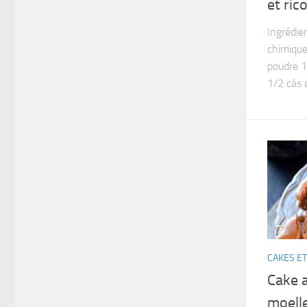
et ric
Ingrédie
chimique
poudre 1
1/2 càs d
CAKES ET
Cake 
moell