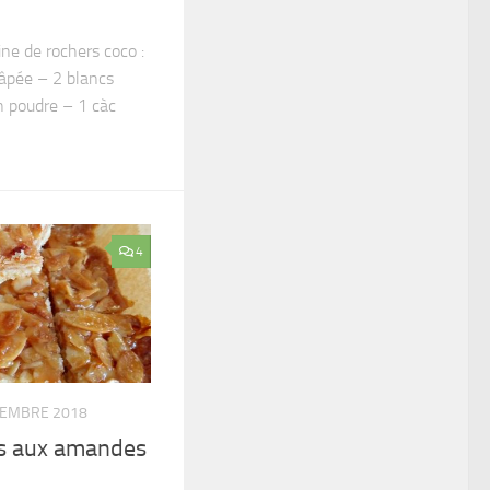
ine de rochers coco :
râpée – 2 blancs
n poudre – 1 càc
4
CEMBRE 2018
és aux amandes