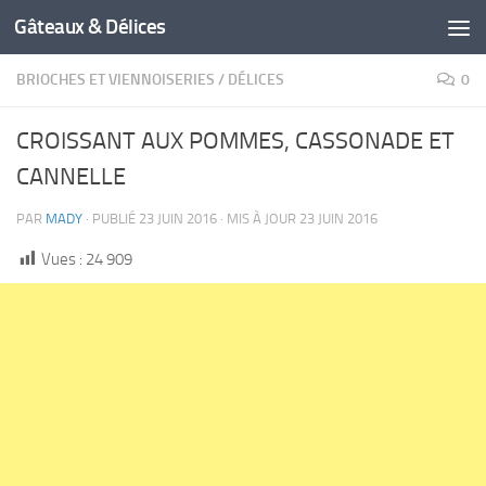
Gâteaux & Délices
BRIOCHES ET VIENNOISERIES
/
DÉLICES
0
CROISSANT AUX POMMES, CASSONADE ET
CANNELLE
PAR
MADY
· PUBLIÉ
23 JUIN 2016
· MIS À JOUR
23 JUIN 2016
Vues :
24 909