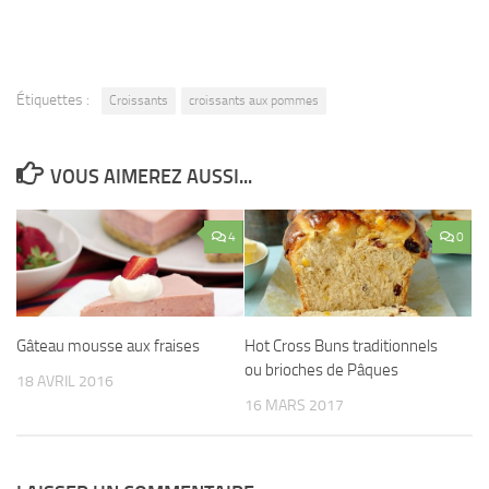
Étiquettes :
Croissants
croissants aux pommes
VOUS AIMEREZ AUSSI...
4
0
Gâteau mousse aux fraises
Hot Cross Buns traditionnels
ou brioches de Pâques
18 AVRIL 2016
16 MARS 2017