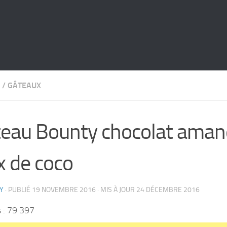
/
GÂTEAUX
eau Bounty chocolat aman
x de coco
Y
· PUBLIÉ
19 NOVEMBRE 2016
· MIS À JOUR
24 DÉCEMBRE 2016
 :
79 397