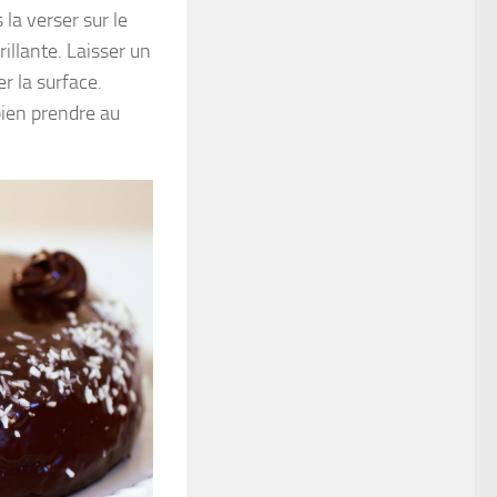
 la verser sur le
illante. Laisser un
er la surface.
bien prendre au