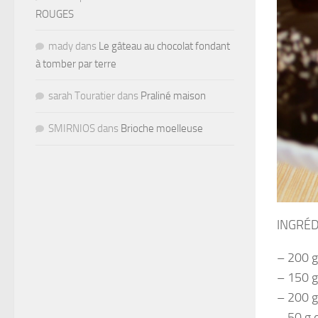
ROUGES
mady
dans
Le gâteau au chocolat fondant
à tomber par terre
sarah Touratier
dans
Praliné maison
SMIRNIOS
dans
Brioche moelleuse
INGRÉDI
– 200 g
– 150 g
– 200 g
– 50 g 