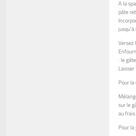
A la sp
pâte ret
Incorpo
jusqu’à
Versez 
Enfourn
: le gât
Laisser 
Pour la
Mélange
sur le g
au frai
Pour la