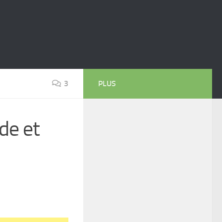
3
PLUS
de et