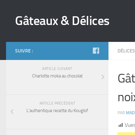
Gâteaux & Délices
SUIVRE :
DÉLICES
ARTICLE SUIVANT
Gât
Charlotte moka au chocolat
noi
ARTICLE PRÉCÉDENT
L’authentique recette du Kouglof
PAR
MAD
Vues