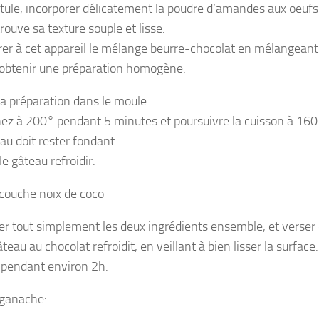
atule, incorporer délicatement la poudre d’amandes aux oeufs 
rouve sa texture souple et lisse.
rer à cet appareil le mélange beurre-chocolat en mélangean
 obtenir une préparation homogène.
la préparation dans le moule.
ez à 200° pendant 5 minutes et poursuivre la cuisson à 16
eau doit rester fondant.
le gâteau refroidir.
 couche noix de coco
r tout simplement les deux ingrédients ensemble, et verser 
âteau au chocolat refroidit, en veillant à bien lisser la surfac
s pendant environ 2h.
 ganache: