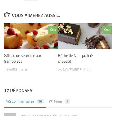
VOUS AIMEREZ AUSSI...
3
2
Gâteau de semoule aux
Bûche de Noël praliné
framboises
chocolat
13 AVRIL 2018
29 NOVEMBRE 2018
17 RÉPONSES
Commentaires
16
Pings
1
Beck