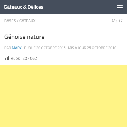
Gâteaux & Délices
BASES
/
GÂTEAUX
17
Génoise nature
PAR
MADY
· PUBLIÉ
26 OCTOBRE 2015
· MIS À JOUR
25 OCTOBRE 2016
Vues :
207 062