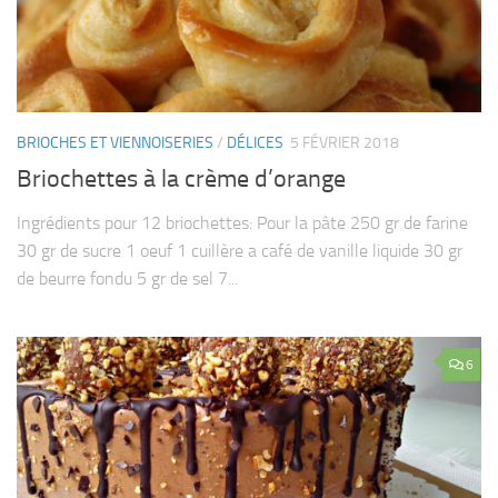
BRIOCHES ET VIENNOISERIES
/
DÉLICES
5 FÉVRIER 2018
Briochettes à la crème d’orange
Ingrédients pour 12 briochettes: Pour la pâte 250 gr de farine
30 gr de sucre 1 oeuf 1 cuillère a café de vanille liquide 30 gr
de beurre fondu 5 gr de sel 7...
6