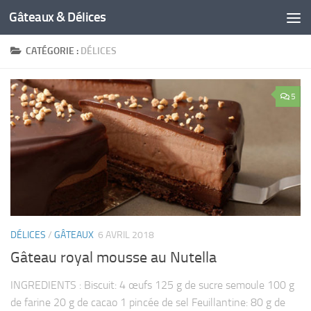
Gâteaux & Délices
CATÉGORIE :
DÉLICES
5
DÉLICES
/
GÂTEAUX
6 AVRIL 2018
Gâteau royal mousse au Nutella
INGREDIENTS : Biscuit: 4 œufs 125 g de sucre semoule 100 g
de farine 20 g de cacao 1 pincée de sel Feuillantine: 80 g de