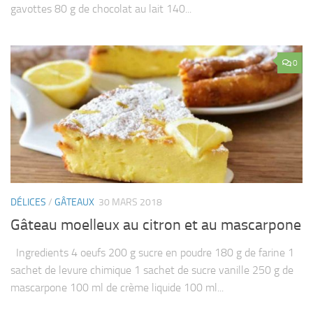
gavottes 80 g de chocolat au lait 140...
0
DÉLICES
/
GÂTEAUX
30 MARS 2018
Gâteau moelleux au citron et au mascarpone
Ingredients 4 oeufs 200 g sucre en poudre 180 g de farine 1
sachet de levure chimique 1 sachet de sucre vanille 250 g de
mascarpone 100 ml de crème liquide 100 ml...