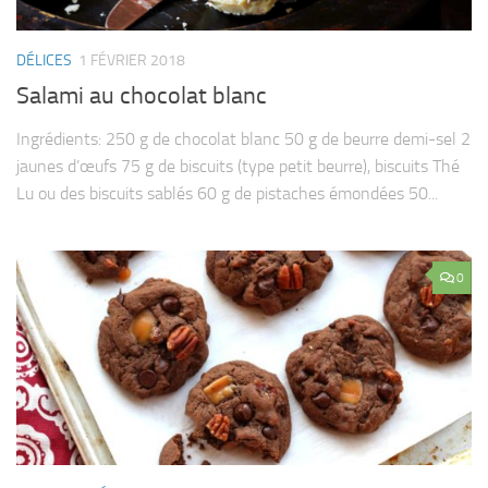
DÉLICES
1 FÉVRIER 2018
Salami au chocolat blanc
Ingrédients: 250 g de chocolat blanc 50 g de beurre demi-sel 2
jaunes d’œufs 75 g de biscuits (type petit beurre), biscuits Thé
Lu ou des biscuits sablés 60 g de pistaches émondées 50...
0