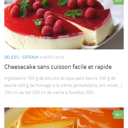
4
DÉLICES
/
GÂTEAUX
6 MARS 2018
Cheesecake sans cuisson facile et rapide
Ingrédients 150 g de biscuits de type petit beurre 100 g de
beurre 400 g de fromage à la crème (philadelphia, snt moret…)
350 ml de lait 250 ml de crème à fouetter 200...
1