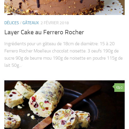
DÉLICES
/
GÂTEAUX
2 FÉVRIER 2018
Layer Cake au Ferrero Rocher
Ingrédients pour un gâteau de 18cm de diamètre: 15 à 20
Ferrero Rocher Moelleux chocolat noisette: 3 oeufs 190g de
sucre 90g de beurre mou 190g de noisette en poudre 115g de
lait 50g...
0