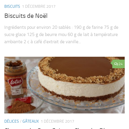
BISCUITS
1 DÉCEMBRE 2017
Biscuits de Noël
Ingrédients pour environ 20 sablés : 190 g de farine 75 g de
sucre glace 125 g de beurre mou 60 g de lait à température
ambiante 2 c à café d’extrait de vanille...
24
DÉLICES
/
GÂTEAUX
1 DÉCEMBRE 2017