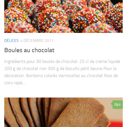
DÉLICES
4 DÉCEMBRE 2017
Boules au chocolat
Ingrédients pour 30 boules de chocolat: 25 cl de crème liquide
200 g de chocolat noir 300 g de biscuits petit beurre Pour la
décoration: Bonbons colorés Vermicelles au chocolat Noix de
coco rapé,...
6