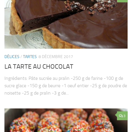
DÉLICES
/
TARTES
8 DÉCEMBRE 2017
LA TARTE AU CHOCOLAT
Ingrédients: Pâte sucrée au pralin -250 g de farine -100 g de
sucre glace -150 g de beurre -1 oeuf entier -25 g de poudre de
noisette -25 g de pralin -3 g de...
3