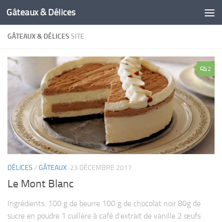
Gâteaux & Délices
GÂTEAUX & DÉLICES
SITE
2
DÉLICES
/
GÂTEAUX
23 DÉCEMBRE 2017
Le Mont Blanc
Ingrédients: 100 g de beurre 100 g de chocolat noir 80g de
sucre en poudre 1 cuillère à café d’extrait de vanille 2 œufs