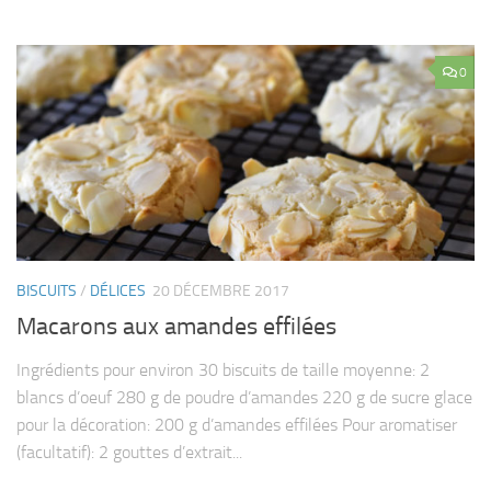
0
BISCUITS
/
DÉLICES
20 DÉCEMBRE 2017
Macarons aux amandes effilées
Ingrédients pour environ 30 biscuits de taille moyenne: 2
blancs d’oeuf 280 g de poudre d’amandes 220 g de sucre glace
pour la décoration: 200 g d’amandes effilées Pour aromatiser
(facultatif): 2 gouttes d’extrait...