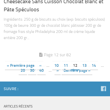
Cheesecake Sans Cuisson Chocolat Blanc et
Pâte Spéculoos
Ingrédients: 250 g de biscuits au choix (exp: biscuits spéculoos)
100g de beurre 300 gr de chocolat blanc pâtissier 200 gr de
fromage frais style Philadelphia 200 ml de crème liquide
entière 200 gr...
Page 12 sur 82
« Première page
«
…
10
11
12
13
14
…
20
30
40
…
»
Dernière page »
SUIVRE :
ARTICLES RÉCENTS