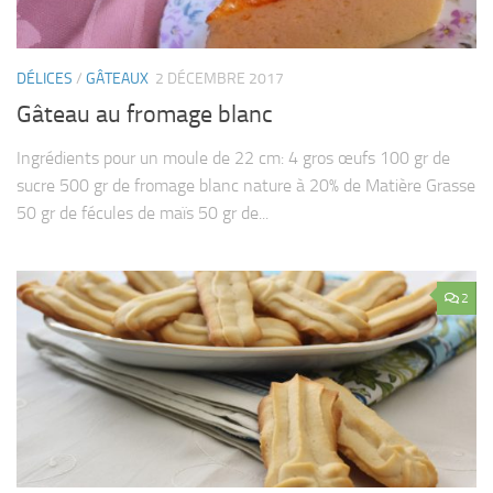
DÉLICES
/
GÂTEAUX
2 DÉCEMBRE 2017
Gâteau au fromage blanc
Ingrédients pour un moule de 22 cm: 4 gros œufs 100 gr de
sucre 500 gr de fromage blanc nature à 20% de Matière Grasse
50 gr de fécules de maïs 50 gr de...
2