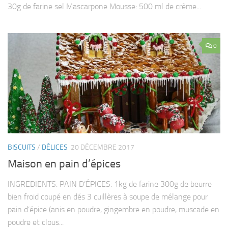
30g de farine sel Mascarpone Mousse: 500 ml de crème...
0
BISCUITS
/
DÉLICES
20 DÉCEMBRE 2017
Maison en pain d’épices
INGREDIENTS: PAIN D’ÉPICES: 1kg de farine 300g de beurre
bien froid coupé en dés 3 cuillères à soupe de mélange pour
pain d’épice (anis en poudre, gingembre en poudre, muscade en
poudre et clous...