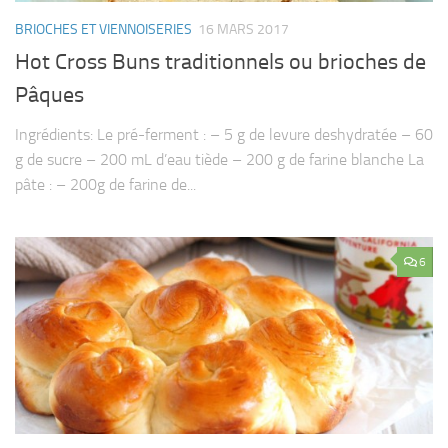
BRIOCHES ET VIENNOISERIES
16 MARS 2017
Hot Cross Buns traditionnels ou brioches de
Pâques
Ingrédients: Le pré-ferment : – 5 g de levure deshydratée – 60
g de sucre – 200 mL d’eau tiède – 200 g de farine blanche La
pâte : – 200g de farine de...
6