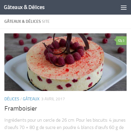
Gâteaux & Délices
GÂTEAUX & DÉLICES
SITE
3
DÉLICES
/
GÂTEAUX
3 AVRIL 2017
Framboisier
Ingrédients pour un cercle de 26 cm: Pour les biscuits: 4 jaunes
d’oeufs 70 + 80 g de sucre en poudre 4 blancs d’œufs 60 g de