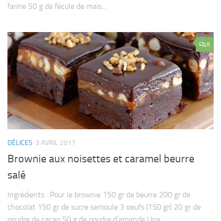
farine 50 g de fécule de maïs...
8
DÉLICES
3 AVRIL 2017
Brownie aux noisettes et caramel beurre
salé
Ingrédients : Pour le brownie 150 gr de beurre 200 gr de
chocolat 150 gr de sucre semoule 3 oeufs (150 gr) 20 gr de
poudre de cacao 50 g de poudre d’amande Une...