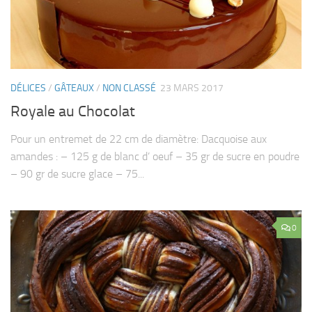
DÉLICES
/
GÂTEAUX
/
NON CLASSÉ
23 MARS 2017
Royale au Chocolat
Pour un entremet de 22 cm de diamètre: Dacquoise aux
amandes : – 125 g de blanc d’ oeuf – 35 gr de sucre en poudre
– 90 gr de sucre glace – 75...
0