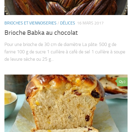
BRIOCHES ET VIENNOISERIES
/
DÉLICES
16 MARS 2017
Brioche Babka au chocolat
Pour une brioche de 30 cm de diamètre La pâte: 500 g de
farine 100 g de sucre 1 cuillère à café de sel 1 cuillère à soupe
de levure sèche ou 25 g...
0