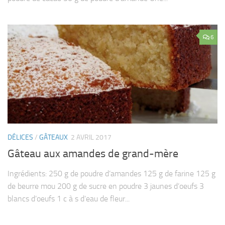
6
DÉLICES
/
GÂTEAUX
2 AVRIL 2017
Gâteau aux amandes de grand-mère
Ingrédients: 250 g de poudre d’amandes 125 g de farine 125 g
de beurre mou 200 g de sucre en poudre 3 jaunes d’oeufs 3
blancs d’oeufs 1 c à s d’eau de fleur...