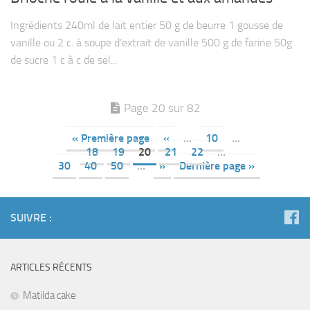
Ingrédients 240ml de lait entier 50 g de beurre 1 gousse de
vanille ou 2 c. à soupe d’extrait de vanille 500 g de farine 50g
de sucre 1 c à c de sel...
Page 20 sur 82
« Première page
«
…
10
…
18
19
20
21
22
…
30
40
50
…
»
Dernière page »
SUIVRE :
ARTICLES RÉCENTS
Matilda cake