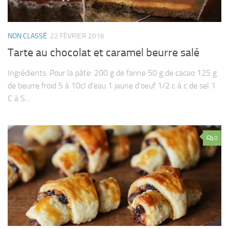
NON CLASSÉ
22 FÉVRIER 2016
Tarte au chocolat et caramel beurre salé
Ingrédients: Pour la pâte: 200 g de farine 50 g de cacao 125 g
de beurre froid 5 à 10cl d’eau 1 jaune d’oeuf 1/2 c à c de sel 1
C à S...
0