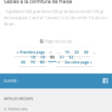
Sables à la confiture de fraise
Ingrédients 500 g de farine 250 gr de beurre ramolli 125 gr
de sucre glace 1 oeuf et 1 jaunes 1 c à c de vanille 1/4 de c à c
de sel...
Page 50 sur 82
« Première page
«
…
10
20
30
…
48
49
50
51
52
…
60
70
80
…
»
Dernière page »
SUIVRE :
ARTICLES RÉCENTS
Matilda cake