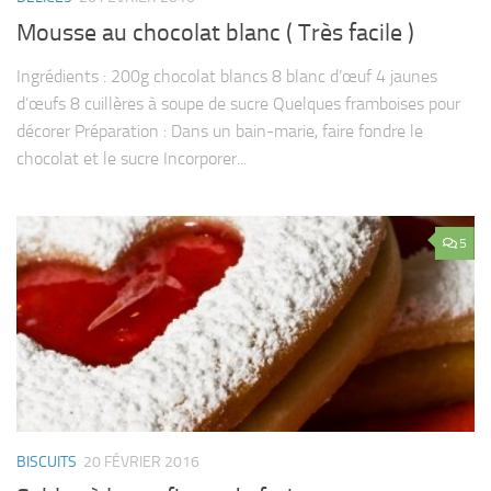
Mousse au chocolat blanc ( Très facile )
Ingrédients : 200g chocolat blancs 8 blanc d’œuf 4 jaunes
d’œufs 8 cuillères à soupe de sucre Quelques framboises pour
décorer Préparation : Dans un bain-marie, faire fondre le
chocolat et le sucre Incorporer...
5
BISCUITS
20 FÉVRIER 2016