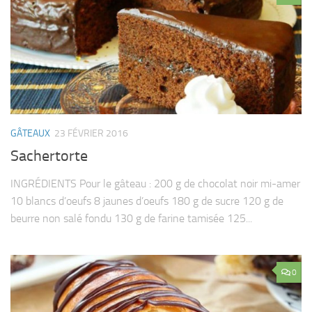
GÂTEAUX
23 FÉVRIER 2016
Sachertorte
INGRÉDIENTS Pour le gâteau : 200 g de chocolat noir mi-amer
10 blancs d’oeufs 8 jaunes d’oeufs 180 g de sucre 120 g de
beurre non salé fondu 130 g de farine tamisée 125...
0