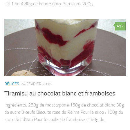
sel 1 oeuf 80g de beurre doux Garniture: 200g...
7
DÉLICES
24 FÉVRIER 2016
Tiramisu au chocolat blanc et framboises
Ingrédients: 250g de mascarpone 150g de chocolat blanc 30g
de sucre 3 œufs Biscuits rose de Reims Pour le sirop : 100g de
sucre 5cl d’eau Pour le coulis de framboise : 150g de...