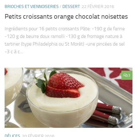
BRIOCHES ET VIENNOISERIES
/
DESSERT
22 FÉVRIER 2016
Petits croissants orange chocolat noisettes
Ingrédients pour 16 petits croissants Pâte: -190 g de farine
-120 g de beurre doux ramolli -130 g de fromage nature à
tartiner (type Philadelphia ou St Morêt) -une pincées de sel
-3 c à c...
3
DÉLICES
20 FÉVRIER 2016