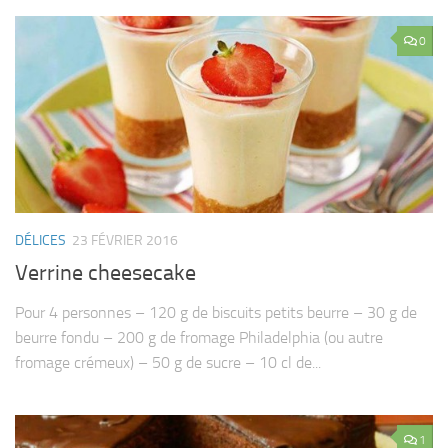
0
DÉLICES
23 FÉVRIER 2016
Verrine cheesecake
Pour 4 personnes – 120 g de biscuits petits beurre – 30 g de
beurre fondu – 200 g de fromage Philadelphia (ou autre
fromage crémeux) – 50 g de sucre – 10 cl de...
1