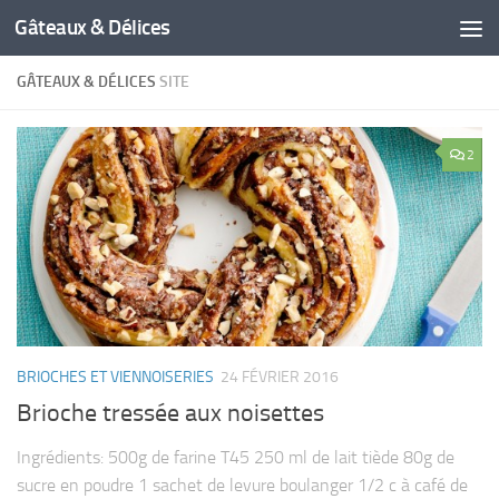
Gâteaux & Délices
GÂTEAUX & DÉLICES
SITE
2
BRIOCHES ET VIENNOISERIES
24 FÉVRIER 2016
Brioche tressée aux noisettes
Ingrédients: 500g de farine T45 250 ml de lait tiède 80g de
sucre en poudre 1 sachet de levure boulanger 1/2 c à café de