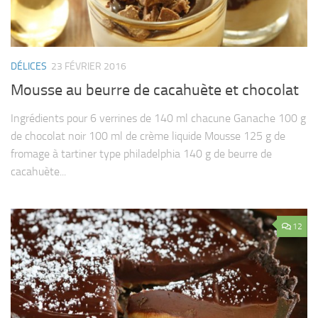
DÉLICES
23 FÉVRIER 2016
Mousse au beurre de cacahuète et chocolat
Ingrédients pour 6 verrines de 140 ml chacune Ganache 100 g
de chocolat noir 100 ml de crème liquide Mousse 125 g de
fromage à tartiner type philadelphia 140 g de beurre de
cacahuète...
12