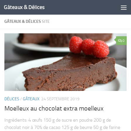
Gâteaux & Délices
GÂTEAUX & DÉLICES
SITE
0
DÉLICES
/
GÂTEAUX
24 SEPTEMBRE 2019
Moelleux au chocolat extra moelleux
Ingrédients: 4 œufs 150 g de sucre en poudre 200 g de
chocolat noir à 70% de cacao 125 g de beurre 50 g de farine