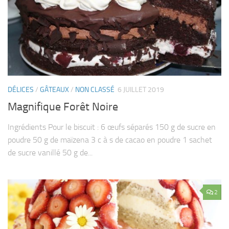
DÉLICES
/
GÂTEAUX
/
NON CLASSÉ
6 JUILLET 2019
Magnifique Forêt Noire
Ingrédients Pour le biscuit : 6 œufs séparés 150 g de sucre en
poudre 50 g de maïzena 3 c à s de cacao en poudre 1 sachet
de sucre vanillé 50 g de...
2