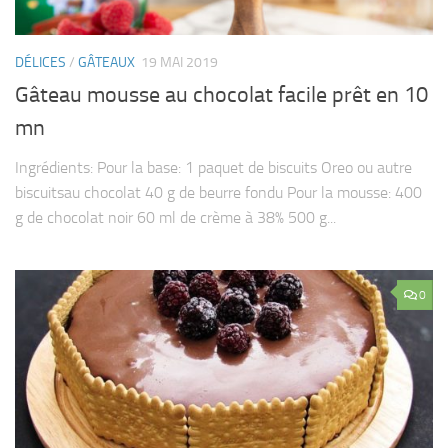
DÉLICES
/
GÂTEAUX
19 MAI 2019
Gâteau mousse au chocolat facile prêt en 10
mn
Ingrédients: Pour la base: 1 paquet de biscuits Oreo ou autre
biscuitsau chocolat 40 g de beurre fondu Pour la mousse: 400
g de chocolat noir 60 ml de crème à 38% 500 g...
0