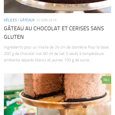
DÉLICES
/
GÂTEAUX
10 JUIN 2019
GÂTEAU AU CHOCOLAT ET CERISES SANS
GLUTEN
Ingrédients pour un moule de 24 cm de diamètre Pour la base:
200 g de chocolat noir 60 ml de lait 5 oeufs à température
ambiante séparés blancs et jaunes 100 g de sucre...
2