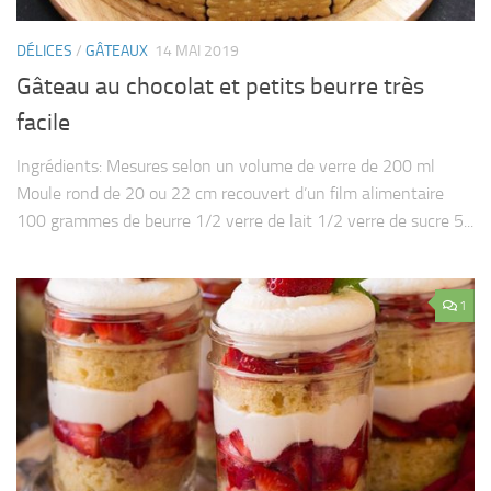
DÉLICES
/
GÂTEAUX
14 MAI 2019
Gâteau au chocolat et petits beurre très
facile
Ingrédients: Mesures selon un volume de verre de 200 ml
Moule rond de 20 ou 22 cm recouvert d’un film alimentaire
100 grammes de beurre 1/2 verre de lait 1/2 verre de sucre 5...
1