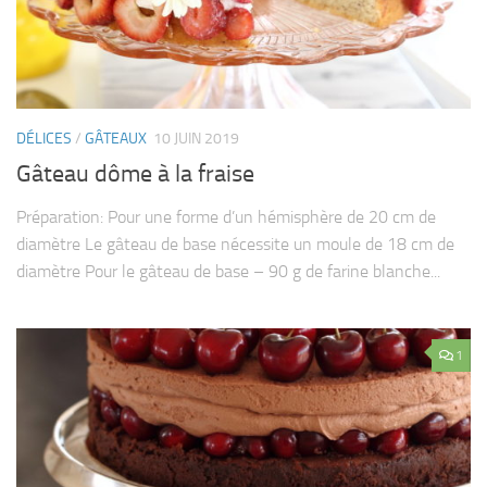
DÉLICES
/
GÂTEAUX
10 JUIN 2019
Gâteau dôme à la fraise
Préparation: Pour une forme d’un hémisphère de 20 cm de
diamètre Le gâteau de base nécessite un moule de 18 cm de
diamètre Pour le gâteau de base – 90 g de farine blanche...
1