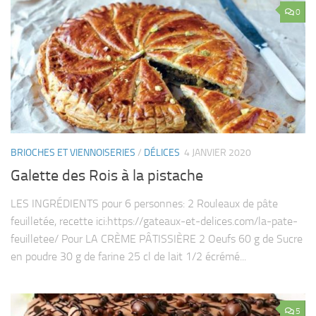
0
BRIOCHES ET VIENNOISERIES
/
DÉLICES
4 JANVIER 2020
Galette des Rois à la pistache
LES INGRÉDIENTS pour 6 personnes: 2 Rouleaux de pâte
feuilletée, recette ici:https://gateaux-et-delices.com/la-pate-
feuilletee/ Pour LA CRÈME PÂTISSIÈRE 2 Oeufs 60 g de Sucre
en poudre 30 g de farine 25 cl de lait 1/2 écrémé...
5