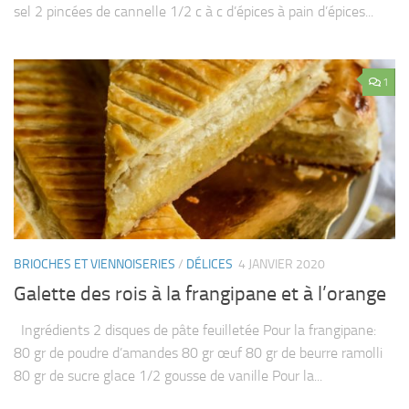
sel 2 pincées de cannelle 1/2 c à c d’épices à pain d’épices...
1
BRIOCHES ET VIENNOISERIES
/
DÉLICES
4 JANVIER 2020
Galette des rois à la frangipane et à l’orange
Ingrédients 2 disques de pâte feuilletée Pour la frangipane:
80 gr de poudre d’amandes 80 gr œuf 80 gr de beurre ramolli
80 gr de sucre glace 1/2 gousse de vanille Pour la...