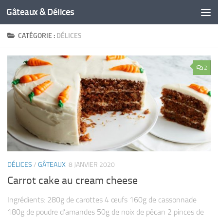
Gâteaux & Délices
CATÉGORIE :
DÉLICES
2
DÉLICES
/
GÂTEAUX
8 JANVIER 2020
Carrot cake au cream cheese
Ingrédients: 280g de carottes 4 œufs 160g de cassonnade
180g de poudre d’amandes 50g de noix de pécan 2 pinces de