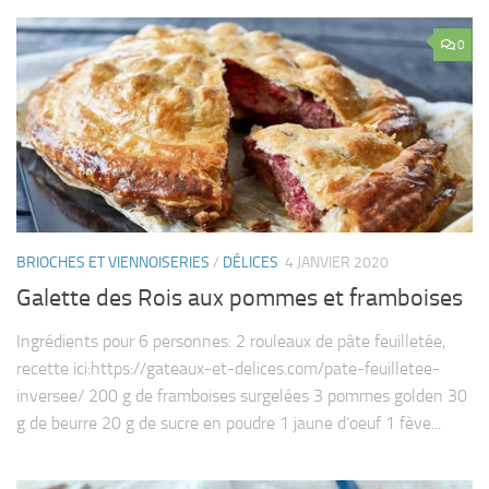
0
BRIOCHES ET VIENNOISERIES
/
DÉLICES
4 JANVIER 2020
Galette des Rois aux pommes et framboises
Ingrédients pour 6 personnes: 2 rouleaux de pâte feuilletée,
recette ici:https://gateaux-et-delices.com/pate-feuilletee-
inversee/ 200 g de framboises surgelées 3 pommes golden 30
g de beurre 20 g de sucre en poudre 1 jaune d’oeuf 1 fève...