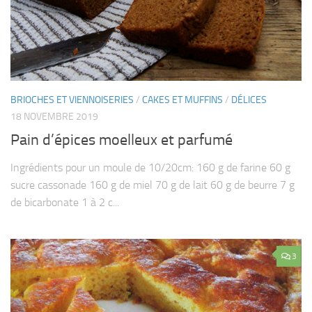
BRIOCHES ET VIENNOISERIES
/
CAKES ET MUFFINS
/
DÉLICES
18 NOVEMBRE 2019
Pain d’épices moelleux et parfumé
Ingrédients pour un moule de 10/20cm: 160 g de farine 60 g
sucre cassonade 160 g de miel 70 g de lait 60 g de beurre 7 g
de bicarbonate 1 à 2 c...
3