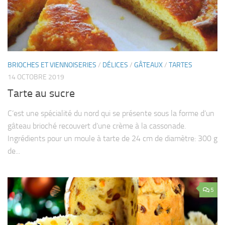
BRIOCHES ET VIENNOISERIES
/
DÉLICES
/
GÂTEAUX
/
TARTES
14 OCTOBRE 2019
Tarte au sucre
C’est une spécialité du nord qui se présente sous la forme d’un
gâteau brioché recouvert d’une crème à la cassonade.
Ingrédients pour un moule à tarte de 24 cm de diamètre: 300 g
de...
5