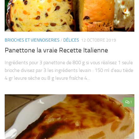
BRIOCHES ET VIENNOISERIES
/
DÉLICES
12 OCTOBRE 2019
Panettone la vraie Recette Italienne
Ingrédients pour 3 panettone de 800 g si vous réalisez 1 seule
brioche divisez par 3 les ingrédients levain : 150 ml d’eau tiède
4 gr levure sèche ou 8 g levure fraîche 4...
1