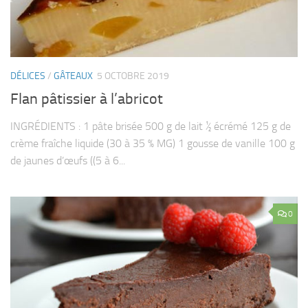
DÉLICES
/
GÂTEAUX
5 OCTOBRE 2019
Flan pâtissier à l’abricot
INGRÉDIENTS : 1 pâte brisée 500 g de lait ½ écrémé 125 g de
crème fraîche liquide (30 à 35 % MG) 1 gousse de vanille 100 g
de jaunes d’œufs ((5 à 6...
0