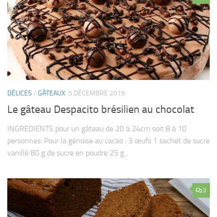
DÉLICES
/
GÂTEAUX
5 DÉCEMBRE 2019
Le gâteau Despacito brésilien au chocolat
INGREDIENTS pour un gâteau de 20 à 24cm soit 8 à 10
personnes: Pour la génoise au cacao : 3 œufs 1 sachet de sucre
vanillé 80 g de sucre en poudre 25 g...
3